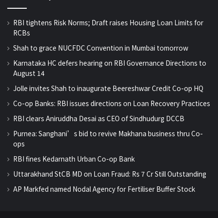
RBI tightens Risk Norms; Draft raises Housing Loan Limits for
RCBs
Shah to grace NUCFDC Convention in Mumbai tomorrow
Karnataka HC defers hearing on RBI Governance Directions to
August 14
Jolle invites Shah to inaugurate Beereshwar Credit Co-op HQ
Co-op Banks: RBI issues directions on Loan Recovery Practices
RBI clears Aniruddha Desai as CEO of Sindhudurg DCCB
Purnea: Sanghani’s bid to revive Makhana business thru Co-
ops
RBI fines Kedarnath Urban Co-op Bank
Uttarakhand StCB MD on Loan Fraud: Rs 7 Cr Still Outstanding
AP Markfed named Nodal Agency for Fertiliser Buffer Stock