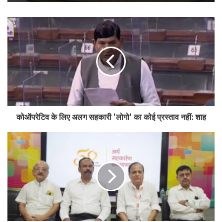
Tags
cooperative
mscs amendment bill
rajya sabha members
कोऑपरेटिव के लिए अलग सहकारी 'लोगो' का कोई प्रस्ताव नहीं: शाह