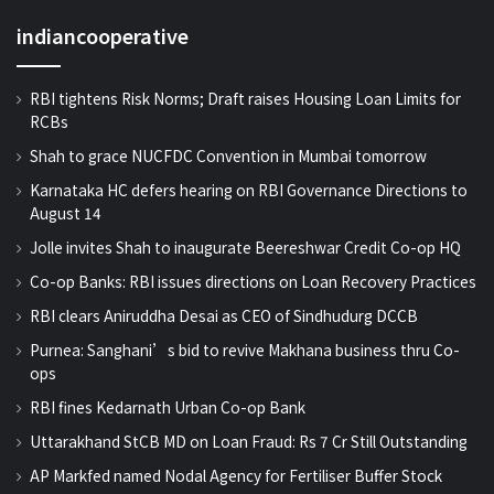
indiancooperative
RBI tightens Risk Norms; Draft raises Housing Loan Limits for
RCBs
Shah to grace NUCFDC Convention in Mumbai tomorrow
Karnataka HC defers hearing on RBI Governance Directions to
August 14
Jolle invites Shah to inaugurate Beereshwar Credit Co-op HQ
Co-op Banks: RBI issues directions on Loan Recovery Practices
RBI clears Aniruddha Desai as CEO of Sindhudurg DCCB
Purnea: Sanghani’s bid to revive Makhana business thru Co-
ops
RBI fines Kedarnath Urban Co-op Bank
Uttarakhand StCB MD on Loan Fraud: Rs 7 Cr Still Outstanding
AP Markfed named Nodal Agency for Fertiliser Buffer Stock