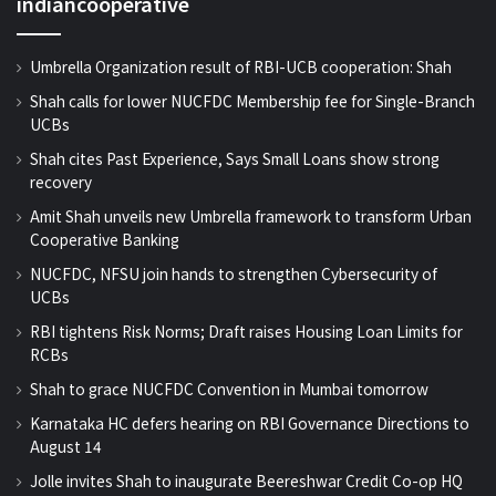
indiancooperative
Umbrella Organization result of RBI-UCB cooperation: Shah
Shah calls for lower NUCFDC Membership fee for Single-Branch
UCBs
Shah cites Past Experience, Says Small Loans show strong
recovery
Amit Shah unveils new Umbrella framework to transform Urban
Cooperative Banking
NUCFDC, NFSU join hands to strengthen Cybersecurity of
UCBs
RBI tightens Risk Norms; Draft raises Housing Loan Limits for
RCBs
Shah to grace NUCFDC Convention in Mumbai tomorrow
Karnataka HC defers hearing on RBI Governance Directions to
August 14
Jolle invites Shah to inaugurate Beereshwar Credit Co-op HQ