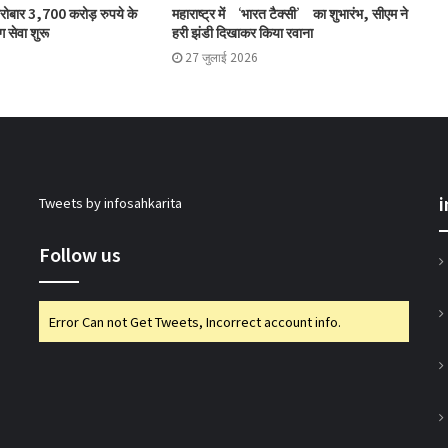
कारोबार 3,700 करोड़ रुपये के
महाराष्ट्र में ‘भारत टैक्सी’ का शुभारंभ, सीएम ने
ग सेवा शुरू
हरी झंडी दिखाकर किया रवाना
एनसीयूआई ने की मॉरीशस प्रतिनिधिमंडल की
मेजबानी
27 जुलाई 2026
जोरोएस्ट्रियन को-ऑपरेटिव बैंक के शुद्ध लाभ में
51% की वृद्धि
Tweets by infosahkarita
सहकारिता सचिव भूटानी ने यूसीबी टास्क फोर्स की
प्रगति की समीक्षा की
Follow us
भारत टैक्सी: बिपिन पटेल और राम प्रकाश चौधरी
Error Can not Get Tweets, Incorrect account info.
निर्विरोध निर्वाचित
गुजरात राज्य सहकारी संघ की 67वीं एजीएम में अमीन
सम्मानित