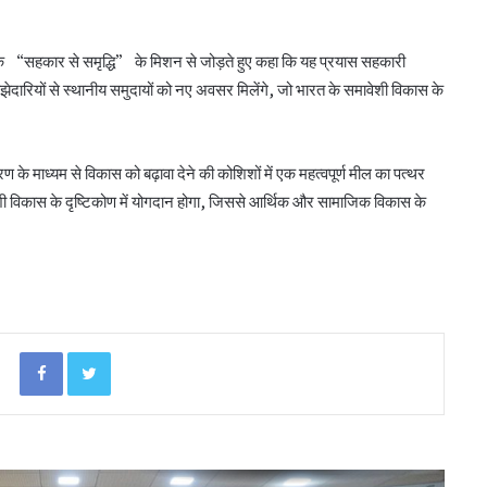
सीईए ने एनसीयूआई जीसी के 15 सदस्यों के चुनाव
को दी मंजूरी
 “सहकार से समृद्धि” के मिशन से जोड़ते हुए कहा कि यह प्रयास सहकारी
झेदारियों से स्थानीय समुदायों को नए अवसर मिलेंगे, जो भारत के समावेशी विकास के
टीएसयू का तेजी से विस्तार, 16 संस्थान संबद्ध; 350
विद्यार्थियों ने लिया प्रवेश
ाध्यम से विकास को बढ़ावा देने की कोशिशों में एक महत्वपूर्ण मील का पत्थर
शी विकास के दृष्टिकोण में योगदान होगा, जिससे आर्थिक और सामाजिक विकास के
लातूर कोऑप ने लोकपाल के आदेश को केंद्रीय
रजिस्ट्रार के समक्ष दी चुनौती
सहकारिता क्षेत्र में बदलाव के लिए सरकार ने शुरू कीं
152 पहल: शाह
Facebook
Twitter
‘कोऑपरेशन अमंग कोऑपरेटिव्स’ से कोऑप बैंकों
को 20 हजार करोड़: भूटानी