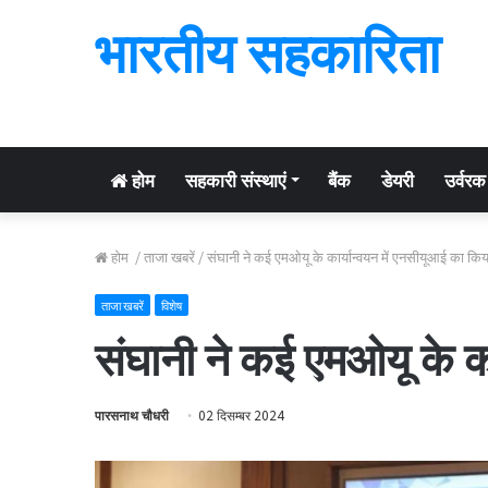
भारतीय सहकारिता
होम
सहकारी संस्थाएं
बैंक
डेयरी
उर्वरक
होम
/
ताजा खबरें
/
संघानी ने कई एमओयू के कार्यान्वयन में एनसीयूआई का किया 
ताजा खबरें
विशेष
संघानी ने कई एमओयू के का
पारसनाथ चौधरी
02 दिसम्बर 2024