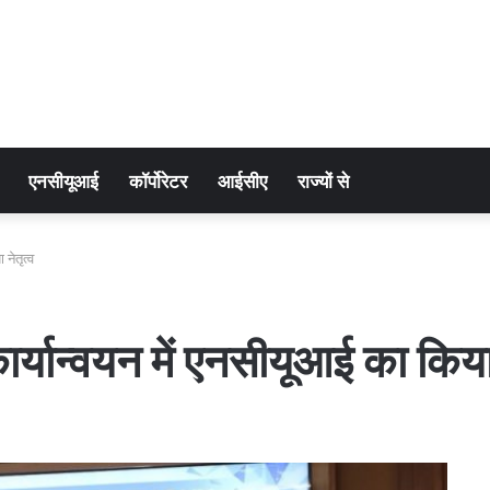
एनसीयूआई
कॉर्पोरेटर
आईसीए
राज्यों से
नेतृत्व
र्यान्वयन में एनसीयूआई का किया 