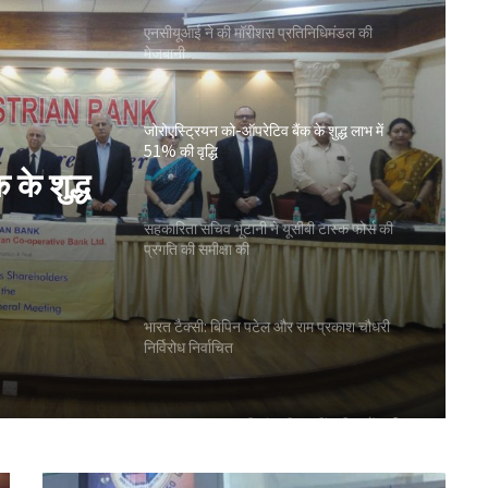
एनसीयूआई ने की मॉरीशस प्रतिनिधिमंडल की
मेजबानी
जोरोएस्ट्रियन को-ऑपरेटिव बैंक के शुद्ध लाभ में
51% की वृद्धि
के शुद्ध
सहकारिता सचिव भूटानी ने यूसीबी टास्क फोर्स की
प्रगति की समीक्षा की
भारत टैक्सी: बिपिन पटेल और राम प्रकाश चौधरी
निर्विरोध निर्वाचित
गुजरात राज्य सहकारी संघ की 67वीं एजीएम में अमीन
सम्मानित