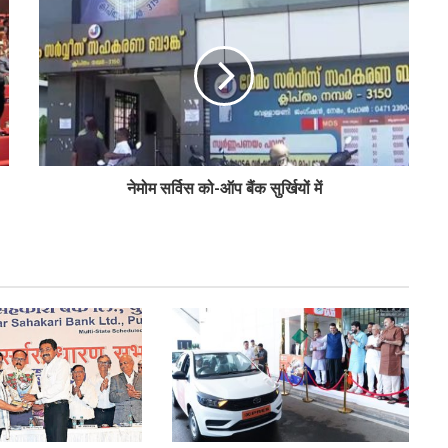
सीईए ने एनसीयूआई जीसी के 15 सदस्यों के चुनाव
को दी मंजूरी
टीएसयू का तेजी से विस्तार, 16 संस्थान संबद्ध; 350
विद्यार्थियों ने लिया प्रवेश
नेमोम सर्विस को-ऑप बैंक सुर्खियों में
लातूर कोऑप ने लोकपाल के आदेश को केंद्रीय
रजिस्ट्रार के समक्ष दी चुनौती
सहकारिता क्षेत्र में बदलाव के लिए सरकार ने शुरू कीं
152 पहल: शाह
‘कोऑपरेशन अमंग कोऑपरेटिव्स’ से कोऑप बैंकों
को 20 हजार करोड़: भूटानी