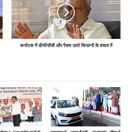
को दी मंजूरी
टीएसयू का तेजी से विस्तार, 16 संस्थान संबद्ध; 350
विद्यार्थियों ने लिया प्रवेश
कर्नाटक में डीसीसीबी और पैक्स उतरे किसानों के बचाव में
लातूर कोऑप ने लोकपाल के आदेश को केंद्रीय
रजिस्ट्रार के समक्ष दी चुनौती
सहकारिता क्षेत्र में बदलाव के लिए सरकार ने शुरू कीं
152 पहल: शाह
‘कोऑपरेशन अमंग कोऑपरेटिव्स’ से कोऑप बैंकों
को 20 हजार करोड़: भूटानी
एनसीयूआई ने की मॉरीशस प्रतिनिधिमंडल की