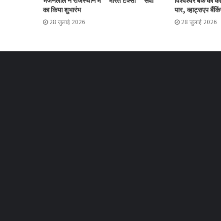
भजनलाल ने राजस्थान में ‘भारत टैक्सी’ सेवा
विश्वेश्वर बैंक का 
का किया शुभारंभ
पार, व्हाट्सएप बैंकिं
28 जुलाई 2026
28 जुलाई 2026