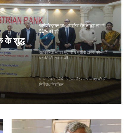
मेजबानी
जोरोएस्ट्रियन को-ऑपरेटिव बैंक के शुद्ध लाभ में
51% की वृद्धि
के शुद्ध
सहकारिता सचिव भूटानी ने यूसीबी टास्क फोर्स की
प्रगति की समीक्षा की
भारत टैक्सी: बिपिन पटेल और राम प्रकाश चौधरी
निर्विरोध निर्वाचित
गुजरात राज्य सहकारी संघ की 67वीं एजीएम में अमीन
सम्मानित
सीईए ने एनसीयूआई जीसी के 15 सदस्यों के चुनाव