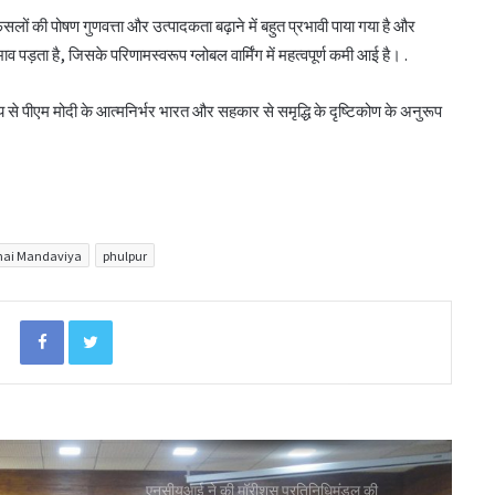
को दी मंजूरी
ों की पोषण गुणवत्ता और उत्पादकता बढ़ाने में बहुत प्रभावी पाया गया है और
ड़ता है, जिसके परिणामस्वरूप ग्लोबल वार्मिंग में महत्वपूर्ण कमी आई है। .
टीएसयू का तेजी से विस्तार, 16 संस्थान संबद्ध; 350
्य से पीएम मोदी के आत्मनिर्भर भारत और सहकार से समृद्धि के दृष्टिकोण के अनुरूप
विद्यार्थियों ने लिया प्रवेश
लातूर कोऑप ने लोकपाल के आदेश को केंद्रीय
रजिस्ट्रार के समक्ष दी चुनौती
ai Mandaviya
phulpur
सहकारिता क्षेत्र में बदलाव के लिए सरकार ने शुरू कीं
152 पहल: शाह
Facebook
Twitter
‘कोऑपरेशन अमंग कोऑपरेटिव्स’ से कोऑप बैंकों
को 20 हजार करोड़: भूटानी
एनसीयूआई ने की मॉरीशस प्रतिनिधिमंडल की