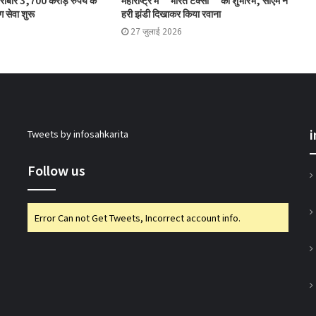
कारोबार 3,700 करोड़ रुपये के
महाराष्ट्र में ‘भारत टैक्सी’ का शुभारंभ, सीएम ने
मेजबानी
ग सेवा शुरू
हरी झंडी दिखाकर किया रवाना
27 जुलाई 2026
जोरोएस्ट्रियन को-ऑपरेटिव बैंक के शुद्ध लाभ में
51% की वृद्धि
सहकारिता सचिव भूटानी ने यूसीबी टास्क फोर्स की
Tweets by infosahkarita
प्रगति की समीक्षा की
Follow us
भारत टैक्सी: बिपिन पटेल और राम प्रकाश चौधरी
निर्विरोध निर्वाचित
Error Can not Get Tweets, Incorrect account info.
गुजरात राज्य सहकारी संघ की 67वीं एजीएम में अमीन
सम्मानित