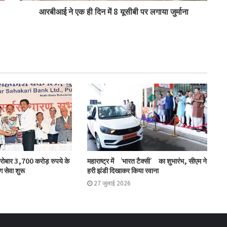
आरबीआई ने एक ही दिन में 8 यूसीबी पर लगाया जुर्माना
लातूर कोऑप ने लोकपाल के आदेश को केंद्रीय
रजिस्ट्रार के समक्ष दी चुनौती
सहकारिता क्षेत्र में बदलाव के लिए सरकार ने शुरू कीं
152 पहल: शाह
‘कोऑपरेशन अमंग कोऑपरेटिव्स’ से कोऑप बैंकों
को 20 हजार करोड़: भूटानी
एनसीयूआई ने की मॉरीशस प्रतिनिधिमंडल की
कारोबार 3,700 करोड़ रुपये के
महाराष्ट्र में ‘भारत टैक्सी’ का शुभारंभ, सीएम ने
मेजबानी
ग सेवा शुरू
हरी झंडी दिखाकर किया रवाना
27 जुलाई 2026
जोरोएस्ट्रियन को-ऑपरेटिव बैंक के शुद्ध लाभ में
51% की वृद्धि