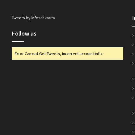
सहकारिता सचिव भूटानी ने यूसीबी टास्क फोर्स की
Tweets by infosahkarita
प्रगति की समीक्षा की
Follow us
भारत टैक्सी: बिपिन पटेल और राम प्रकाश चौधरी
निर्विरोध निर्वाचित
Error Can not Get Tweets, Incorrect account info.
गुजरात राज्य सहकारी संघ की 67वीं एजीएम में अमीन
सम्मानित