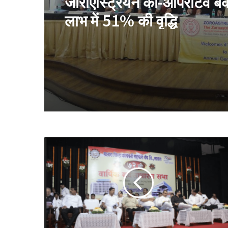
जोरोएस्ट्रियन को-ऑपरेटिव बैंक 
लाभ में 51% की वृद्धि