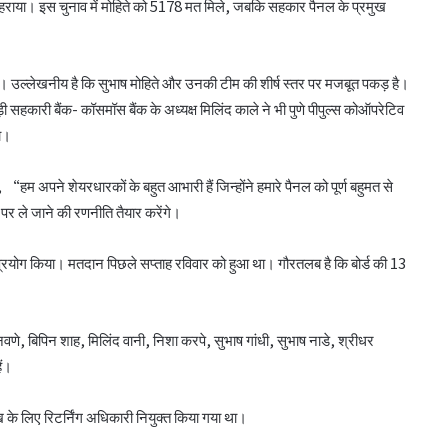
म लहराया। इस चुनाव में मोहिते को 5178 मत मिले, जबकि सहकार पैनल के प्रमुख
 से हैं। उल्लेखनीय है कि सुभाष मोहिते और उनकी टीम की शीर्ष स्तर पर मजबूत पकड़ है।
 सहकारी बैंक- कॉसमॉस बैंक के अध्यक्ष मिलिंद काले ने भी पुणे पीपुल्स कोऑपरेटिव
था।
 “हम अपने शेयरधारकों के बहुत आभारी हैं जिन्होंने हमारे पैनल को पूर्ण बहुमत से
पर ले जाने की रणनीति तैयार करेंगे।
 प्रयोग किया। मतदान पिछले सप्ताह रविवार को हुआ था। गौरतलब है कि बोर्ड की 13
सीईए ने एनसीयूआई जीसी के 15 सदस्यों के चुनाव
को दी मंजूरी
नवणे, बिपिन शाह, मिलिंद वानी, निशा करपे, सुभाष गांधी, सुभाष नाडे, श्रीधर
ैं।
टीएसयू का तेजी से विस्तार, 16 संस्थान संबद्ध; 350
 के लिए रिटर्निंग अधिकारी नियुक्त किया गया था।
विद्यार्थियों ने लिया प्रवेश