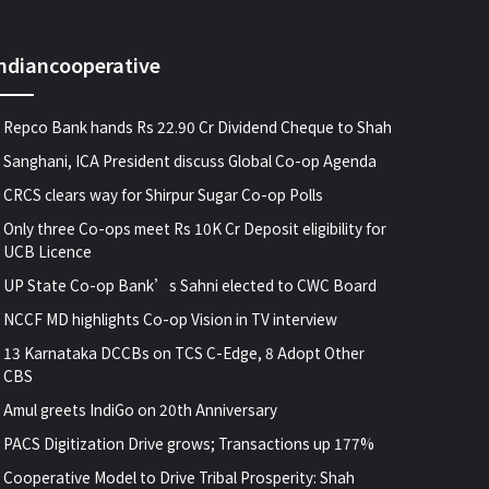
indiancooperative
Repco Bank hands Rs 22.90 Cr Dividend Cheque to Shah
Sanghani, ICA President discuss Global Co-op Agenda
CRCS clears way for Shirpur Sugar Co-op Polls
Only three Co-ops meet Rs 10K Cr Deposit eligibility for
UCB Licence
UP State Co-op Bank’s Sahni elected to CWC Board
NCCF MD highlights Co-op Vision in TV interview
13 Karnataka DCCBs on TCS C-Edge, 8 Adopt Other
CBS
Amul greets IndiGo on 20th Anniversary
PACS Digitization Drive grows; Transactions up 177%
Cooperative Model to Drive Tribal Prosperity: Shah