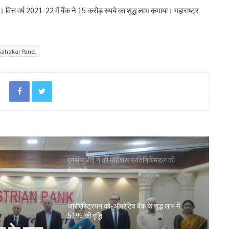
वित्त वर्ष 2021-22 में बैंक ने 15 करोड़ रुपये का शुद्ध लाभ कमाया। महाराष्ट्र
लातूर कोऑप ने लोकपाल के आदेश को केंद्रीय
रजिस्ट्रार के समक्ष दी चुनौती
Sahakar Panel
सहकारिता क्षेत्र में बदलाव के लिए सरकार ने शुरू कीं
152 पहल: शाह
Facebook
Twitter
‘कोऑपरेशन अमंग कोऑपरेटिव्स’ से कोऑप बैंकों
को 20 हजार करोड़: भूटानी
एनसीयूआई ने की मॉरीशस प्रतिनिधिमंडल की
मेजबानी
जोरोएस्ट्रियन को-ऑपरेटिव बैंक के शुद्ध लाभ में
51% की वृद्धि