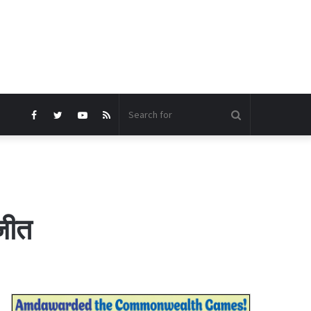
Search
Facebook
Twitter
YouTube
RSS
for
 जीत