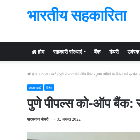
भारतीय सहकारिता
होम
सहकारी संस्थाएं
बैंक
डेयरी
उर्वरक
होम
/
ताजा खबरें
/
पुणे पीपल्स को-ऑप बैंक: सुभाष मोहिते के पैनल की प्रचंड 
ताजा खबरें
विशेष
पुणे पीपल्स को-ऑप बैंक: 
पारसनाथ चौधरी
31 अगस्त 2022