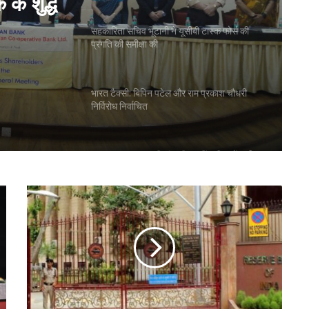
के शुद्ध
सहकारिता सचिव भूटानी ने यूसीबी टास्क फोर्स की
प्रगति की समीक्षा की
भारत टैक्सी: बिपिन पटेल और राम प्रकाश चौधरी
निर्विरोध निर्वाचित
गुजरात राज्य सहकारी संघ की 67वीं एजीएम में अमीन
सम्मानित
सीईए ने एनसीयूआई जीसी के 15 सदस्यों के चुनाव
को दी मंजूरी
टीएसयू का तेजी से विस्तार, 16 संस्थान संबद्ध; 350
विद्यार्थियों ने लिया प्रवेश