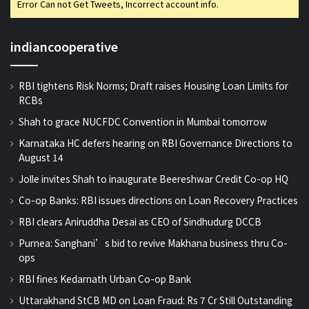
Error Can not Get Tweets, Incorrect account info.
indiancooperative
RBI tightens Risk Norms; Draft raises Housing Loan Limits for
RCBs
Shah to grace NUCFDC Convention in Mumbai tomorrow
Karnataka HC defers hearing on RBI Governance Directions to
August 14
Jolle invites Shah to inaugurate Beereshwar Credit Co-op HQ
Co-op Banks: RBI issues directions on Loan Recovery Practices
RBI clears Aniruddha Desai as CEO of Sindhudurg DCCB
Purnea: Sanghani’s bid to revive Makhana business thru Co-
ops
RBI fines Kedarnath Urban Co-op Bank
Uttarakhand StCB MD on Loan Fraud: Rs 7 Cr Still Outstanding