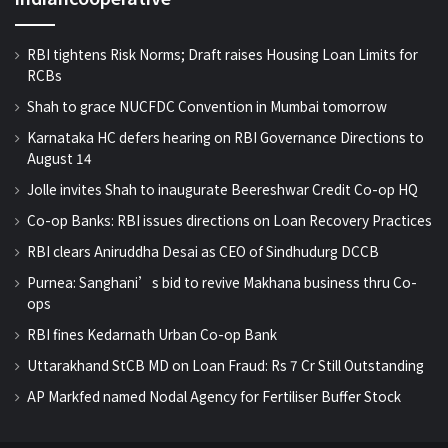
RBI tightens Risk Norms; Draft raises Housing Loan Limits for
RCBs
Shah to grace NUCFDC Convention in Mumbai tomorrow
Karnataka HC defers hearing on RBI Governance Directions to
August 14
Jolle invites Shah to inaugurate Beereshwar Credit Co-op HQ
Co-op Banks: RBI issues directions on Loan Recovery Practices
RBI clears Aniruddha Desai as CEO of Sindhudurg DCCB
Purnea: Sanghani’s bid to revive Makhana business thru Co-
ops
RBI fines Kedarnath Urban Co-op Bank
Uttarakhand StCB MD on Loan Fraud: Rs 7 Cr Still Outstanding
AP Markfed named Nodal Agency for Fertiliser Buffer Stock