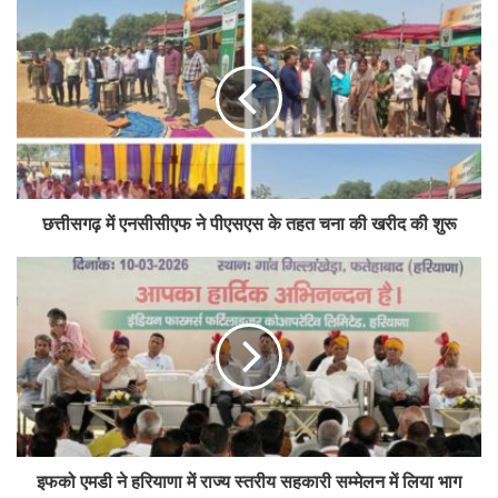
इसके अलावा किसानों की आय बढ़ाने और कृषि क्षेत्र को मजबूत बनाने के लिए सरकार
कई दीर्घकालिक योजनाएं भी चला रही है। इनमें प्रधानमंत्री किसान सम्मान निधि,
प्रधानमंत्री फसल बीमा योजना, कृषोन्नति योजना और राष्ट्रीय कृषि विकास योजना
शामिल हैं, जो किसानों को आय सहायता, फसल बीमा और विकास सहायता प्रदान
करती हैं।
कृषि ऋण व्यवस्था में सहकारी बैंक और प्राथमिक कृषि ऋण समितियां भी महत्वपूर्ण
भूमिका निभाती हैं। ये संस्थाएं ग्रामीण स्तर पर किसानों तक कृषि ऋण पहुंचाने में अहम
छत्तीसगढ़ में एनसीसीएफ ने पीएसएस के तहत चना की खरीद की शुरू
कड़ी हैं।
नाबार्ड के नीतिगत समर्थन और पुनर्वित्त व्यवस्था के साथ राज्य सहकारी बैंक, जिला
केंद्रीय सहकारी बैंक और पैक्स से मिलकर बना सहकारी ऋण ढांचा देशभर में विशेष
रूप से छोटे और सीमांत किसानों को सुलभ और किफायती कृषि ऋण उपलब्ध कराने में
महत्वपूर्ण योगदान दे रहा है।
Tags
cooperative
farm credit
loan
इफको एमडी ने हरियाणा में राज्य स्तरीय सहकारी सम्मेलन में लिया भाग