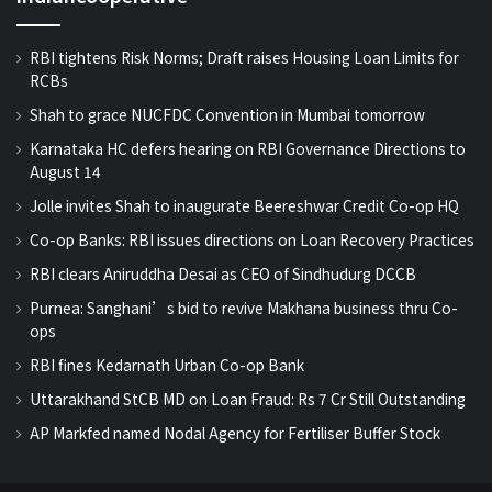
RBI tightens Risk Norms; Draft raises Housing Loan Limits for
RCBs
Shah to grace NUCFDC Convention in Mumbai tomorrow
Karnataka HC defers hearing on RBI Governance Directions to
August 14
Jolle invites Shah to inaugurate Beereshwar Credit Co-op HQ
Co-op Banks: RBI issues directions on Loan Recovery Practices
RBI clears Aniruddha Desai as CEO of Sindhudurg DCCB
Purnea: Sanghani’s bid to revive Makhana business thru Co-
ops
RBI fines Kedarnath Urban Co-op Bank
Uttarakhand StCB MD on Loan Fraud: Rs 7 Cr Still Outstanding
AP Markfed named Nodal Agency for Fertiliser Buffer Stock