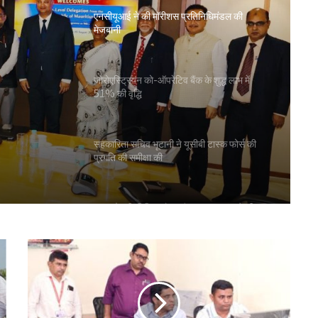
जोरोएस्ट्रियन को-ऑपरेटिव बैंक के शुद्ध लाभ में
51% की वृद्धि
के शुद्ध
सहकारिता सचिव भूटानी ने यूसीबी टास्क फोर्स की
प्रगति की समीक्षा की
भारत टैक्सी: बिपिन पटेल और राम प्रकाश चौधरी
निर्विरोध निर्वाचित
गुजरात राज्य सहकारी संघ की 67वीं एजीएम में अमीन
सम्मानित
सीईए ने एनसीयूआई जीसी के 15 सदस्यों के चुनाव
को दी मंजूरी