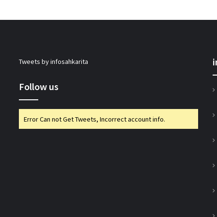
जोरोएस्ट्रियन को-ऑपरेटिव बैंक के शुद्ध लाभ में
51% की वृद्धि
सहकारिता सचिव भूटानी ने यूसीबी टास्क फोर्स की
Tweets by infosahkarita
प्रगति की समीक्षा की
Follow us
भारत टैक्सी: बिपिन पटेल और राम प्रकाश चौधरी
निर्विरोध निर्वाचित
Error Can not Get Tweets, Incorrect account info.
गुजरात राज्य सहकारी संघ की 67वीं एजीएम में अमीन
सम्मानित