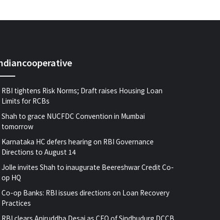
indiancooperative
RBI tightens Risk Norms; Draft raises Housing Loan
Limits for RCBs
Shah to grace NUCFDC Convention in Mumbai
tomorrow
Karnataka HC defers hearing on RBI Governance
Directions to August 14
Jolle invites Shah to inaugurate Beereshwar Credit Co-
op HQ
Co-op Banks: RBI issues directions on Loan Recovery
Practices
RBI clears Aniruddha Desai as CEO of Sindhudurg DCCB