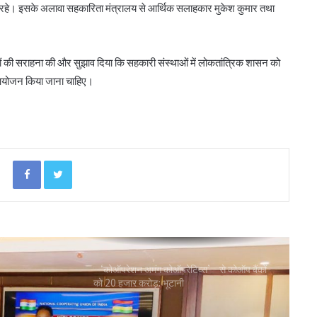
ित रहे। इसके अलावा सहकारिता मंत्रालय से आर्थिक सलाहकार मुकेश कुमार तथा
टीएसयू का तेजी से विस्तार, 16 संस्थान संबद्ध; 350
विद्यार्थियों ने लिया प्रवेश
मों की सराहना की और सुझाव दिया कि सहकारी संस्थाओं में लोकतांत्रिक शासन को
लातूर कोऑप ने लोकपाल के आदेश को केंद्रीय
त आयोजन किया जाना चाहिए।
रजिस्ट्रार के समक्ष दी चुनौती
सहकारिता क्षेत्र में बदलाव के लिए सरकार ने शुरू कीं
152 पहल: शाह
Facebook
Twitter
‘कोऑपरेशन अमंग कोऑपरेटिव्स’ से कोऑप बैंकों
को 20 हजार करोड़: भूटानी
एनसीयूआई ने की मॉरीशस प्रतिनिधिमंडल की
मेजबानी