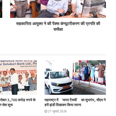
टीएसयू का तेजी से विस्तार, 16 संस्थान संबद्ध; 350
विद्यार्थियों ने लिया प्रवेश
सहकारिता आयुक्त ने की पैक्स कंप्यूटरीकरण की प्रगति की
समीक्षा
लातूर कोऑप ने लोकपाल के आदेश को केंद्रीय
रजिस्ट्रार के समक्ष दी चुनौती
सहकारिता क्षेत्र में बदलाव के लिए सरकार ने शुरू कीं
152 पहल: शाह
‘कोऑपरेशन अमंग कोऑपरेटिव्स’ से कोऑप बैंकों
को 20 हजार करोड़: भूटानी
एनसीयूआई ने की मॉरीशस प्रतिनिधिमंडल की
कारोबार 3,700 करोड़ रुपये के
महाराष्ट्र में ‘भारत टैक्सी’ का शुभारंभ, सीएम ने
मेजबानी
ग सेवा शुरू
हरी झंडी दिखाकर किया रवाना
27 जुलाई 2026