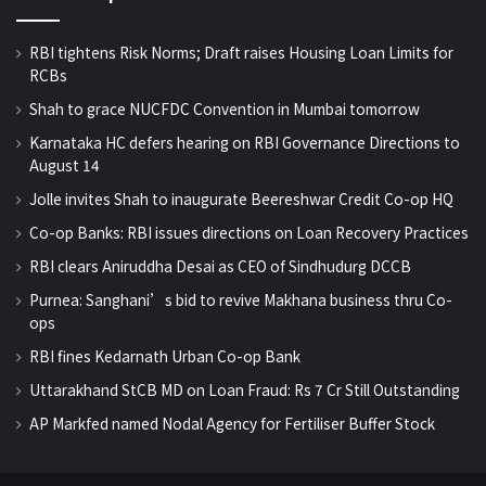
RBI tightens Risk Norms; Draft raises Housing Loan Limits for
RCBs
Shah to grace NUCFDC Convention in Mumbai tomorrow
Karnataka HC defers hearing on RBI Governance Directions to
August 14
Jolle invites Shah to inaugurate Beereshwar Credit Co-op HQ
Co-op Banks: RBI issues directions on Loan Recovery Practices
RBI clears Aniruddha Desai as CEO of Sindhudurg DCCB
Purnea: Sanghani’s bid to revive Makhana business thru Co-
ops
RBI fines Kedarnath Urban Co-op Bank
Uttarakhand StCB MD on Loan Fraud: Rs 7 Cr Still Outstanding
AP Markfed named Nodal Agency for Fertiliser Buffer Stock