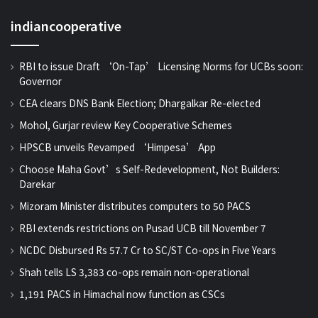
indiancooperative
RBI to issue Draft ‘On-Tap’ Licensing Norms for UCBs soon:
Governor
CEA clears DNS Bank Election; Dhargalkar Re-elected
Mohol, Gurjar review Key Cooperative Schemes
HPSCB unveils Revamped ‘Himpesa’ App
Choose Maha Govt’s Self-Redevelopment, Not Builders:
Darekar
Mizoram Minister distributes computers to 50 PACS
RBI extends restrictions on Pusad UCB till November 7
NCDC Disbursed Rs 57.7 Cr to SC/ST Co-ops in Five Years
Shah tells LS 3,383 co-ops remain non-operational
1,191 PACS in Himachal now function as CSCs