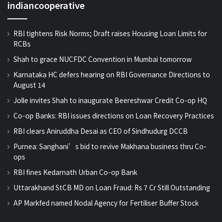
indiancooperative
RBI tightens Risk Norms; Draft raises Housing Loan Limits for
RCBs
Shah to grace NUCFDC Convention in Mumbai tomorrow
Karnataka HC defers hearing on RBI Governance Directions to
August 14
Jolle invites Shah to inaugurate Beereshwar Credit Co-op HQ
Co-op Banks: RBI issues directions on Loan Recovery Practices
RBI clears Aniruddha Desai as CEO of Sindhudurg DCCB
Purnea: Sanghani’s bid to revive Makhana business thru Co-
ops
RBI fines Kedarnath Urban Co-op Bank
Uttarakhand StCB MD on Loan Fraud: Rs 7 Cr Still Outstanding
AP Markfed named Nodal Agency for Fertiliser Buffer Stock