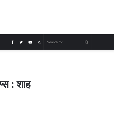
Search
Facebook
Twitter
YouTube
RSS
for
प्स : शाह