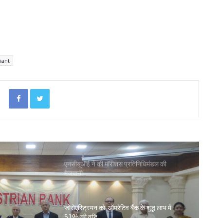
लातूर कोऑप ने लोकपाल के आदेश को केंद्रीय
रजिस्ट्रार के समक्ष दी चुनौती
liant
सहकारिता क्षेत्र में बदलाव के लिए सरकार ने शुरू कीं
152 पहल: शाह
Facebook
Twitter
‘कोऑपरेशन अमंग कोऑपरेटिव्स’ से कोऑप बैंकों
को 20 हजार करोड़: भूटानी
एनसीयूआई ने की मॉरीशस प्रतिनिधिमंडल की
मेजबानी
जोरोएस्ट्रियन को-ऑपरेटिव बैंक के शुद्ध लाभ में
51% की वृद्धि