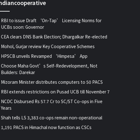
indiancooperative
RBI to issue Draft ‘On-Tap’ Licensing Norms for
UCBs soon: Governor
CEA clears DNS Bank Election; Dhargalkar Re-elected
Mohol, Gurjar review Key Cooperative Schemes
HPSCB unveils Revamped ‘Himpesa’ App
Choose Maha Govt’s Self-Redevelopment, Not
Builders: Darekar
Mizoram Minister distributes computers to 50 PACS
RBI extends restrictions on Pusad UCB till November 7
NCDC Disbursed Rs 57.7 Cr to SC/ST Co-ops in Five
Years
Shah tells LS 3,383 co-ops remain non-operational
1,191 PACS in Himachal now function as CSCs