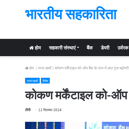
भारतीय सहकारिता
होम
सहकारी संस्थाएं
बैंक
डेयरी
उर्वरक
होम
/
ताजा खबरें
/
कोकण मर्केंटाइल को-ऑप बैंक के लाभ में आठ गुना बढ़ोतरी
ताजा खबरें
विशेष
कोकण मर्केंटाइल को-ऑप बै
टीपी
12 सितम्बर 2024