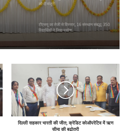
को दी मंजूरी
टीएसयू का तेजी से विस्तार, 16 संस्थान संबद्ध; 350
विद्यार्थियों ने लिया प्रवेश
लातूर कोऑप ने लोकपाल के आदेश को केंद्रीय
रजिस्ट्रार के समक्ष दी चुनौती
सहकारिता क्षेत्र में बदलाव के लिए सरकार ने शुरू कीं
152 पहल: शाह
‘कोऑपरेशन अमंग कोऑपरेटिव्स’ से कोऑप बैंकों
को 20 हजार करोड़: भूटानी
दिल्ली सहकार भारती की जीत; क्रेडिट कोऑपरेटिव में ऋण
सीमा की बढ़ोतरी
भजनलाल ने राजस्थान में ‘भारत टैक्सी’ सेवा का