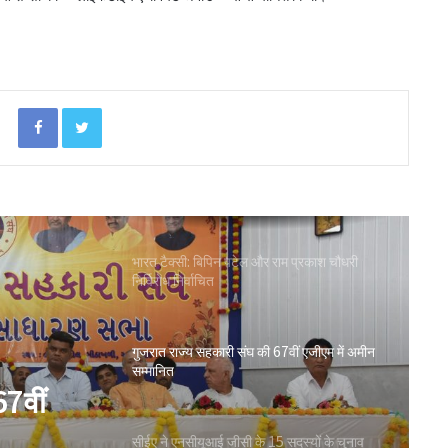
किया शुभारंभ
विश्वेश्वर बैंक का कारोबार 3,700 करोड़ रुपये के
पार, व्हाट्सएप बैंकिंग सेवा शुरू
Facebook
Twitter
महाराष्ट्र में ‘भारत टैक्सी’ का शुभारंभ, सीएम ने
हरी झंडी दिखाकर किया रवाना
भारत टैक्सी: बिपिन पटेल और राम प्रकाश चौधरी
निर्विरोध निर्वाचित
गुजरात राज्य सहकारी संघ की 67वीं एजीएम में अमीन
सम्मानित
67वीं
सीईए ने एनसीयूआई जीसी के 15 सदस्यों के चुनाव