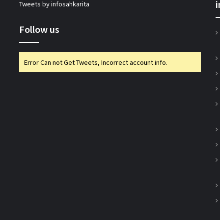
Tweets by infosahkarita
को दी मंजूरी
Follow us
टीएसयू का तेजी से विस्तार, 16 संस्थान संबद्ध; 350
विद्यार्थियों ने लिया प्रवेश
Error Can not Get Tweets, Incorrect account info.
लातूर कोऑप ने लोकपाल के आदेश को केंद्रीय
रजिस्ट्रार के समक्ष दी चुनौती