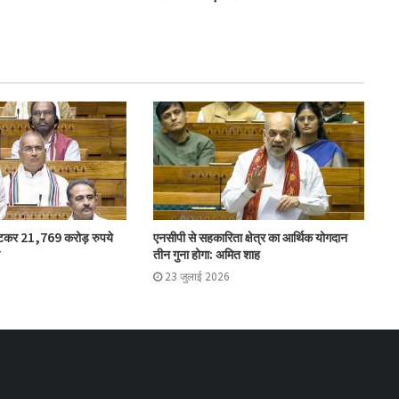
किया शुभारंभ
विश्वेश्वर बैंक का कारोबार 3,700 करोड़ रुपये के
पार, व्हाट्सएप बैंकिंग सेवा शुरू
महाराष्ट्र में ‘भारत टैक्सी’ का शुभारंभ, सीएम ने
हरी झंडी दिखाकर किया रवाना
भारत टैक्सी: बिपिन पटेल और राम प्रकाश चौधरी
घटकर 21,769 करोड़ रुपये
एनसीपी से सहकारिता क्षेत्र का आर्थिक योगदान
निर्विरोध निर्वाचित
तीन गुना होगा: अमित शाह
23 जुलाई 2026
गुजरात राज्य सहकारी संघ की 67वीं एजीएम में अमीन
सम्मानित
सीईए ने एनसीयूआई जीसी के 15 सदस्यों के चुनाव