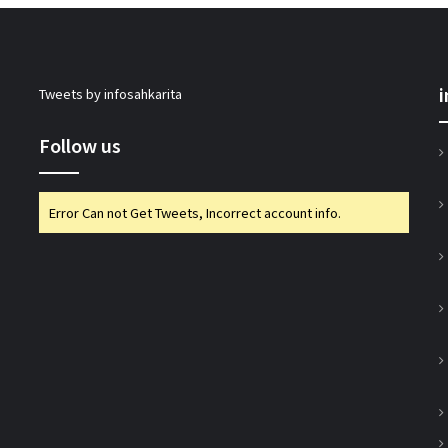
जोरोएस्ट्रियन को-ऑपरेटिव बैंक के शुद्ध लाभ में
51% की वृद्धि
Tweets by infosahkarita
सहकारिता सचिव भूटानी ने यूसीबी टास्क फोर्स की
प्रगति की समीक्षा की
Follow us
भारत टैक्सी: बिपिन पटेल और राम प्रकाश चौधरी
Error Can not Get Tweets, Incorrect account info.
निर्विरोध निर्वाचित
गुजरात राज्य सहकारी संघ की 67वीं एजीएम में अमीन
सम्मानित