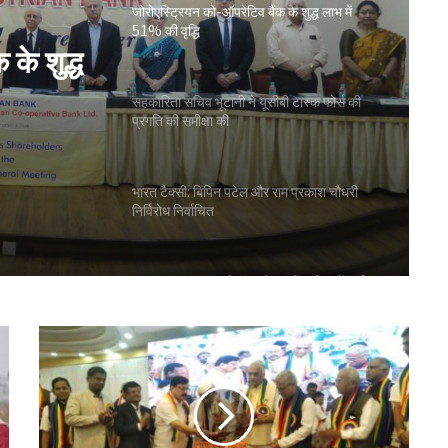
जोरोएस्ट्रियन को-ऑपरेटिव बैंक के शुद्ध लाभ में
51% की वृद्धि
के शुद्ध
सहकारिता सचिव भूटानी ने यूसीबी टास्क फोर्स की
प्रगति की समीक्षा की
भारत टैक्सी: बिपिन पटेल और राम प्रकाश चौधरी
निर्विरोध निर्वाचित
गुजरात राज्य सहकारी संघ की 67वीं एजीएम में अमीन
सम्मानित
सीईए ने एनसीयूआई जीसी के 15 सदस्यों के चुनाव
को दी मंजूरी