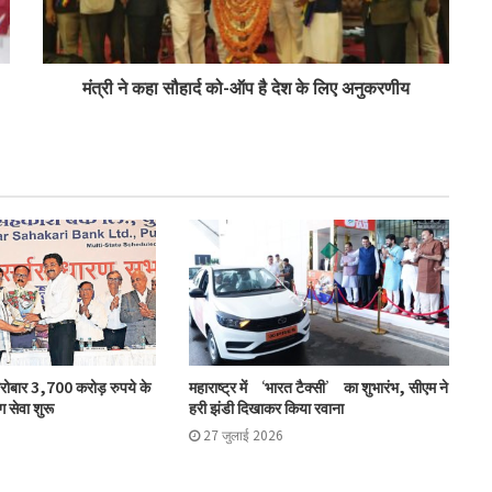
टीएसयू का तेजी से विस्तार, 16 संस्थान संबद्ध; 350
विद्यार्थियों ने लिया प्रवेश
मंत्री ने कहा सौहार्द को-ऑप है देश के लिए अनुकरणीय
लातूर कोऑप ने लोकपाल के आदेश को केंद्रीय
रजिस्ट्रार के समक्ष दी चुनौती
सहकारिता क्षेत्र में बदलाव के लिए सरकार ने शुरू कीं
152 पहल: शाह
‘कोऑपरेशन अमंग कोऑपरेटिव्स’ से कोऑप बैंकों
को 20 हजार करोड़: भूटानी
कारोबार 3,700 करोड़ रुपये के
महाराष्ट्र में ‘भारत टैक्सी’ का शुभारंभ, सीएम ने
ग सेवा शुरू
हरी झंडी दिखाकर किया रवाना
एनसीयूआई ने की मॉरीशस प्रतिनिधिमंडल की
मेजबानी
27 जुलाई 2026