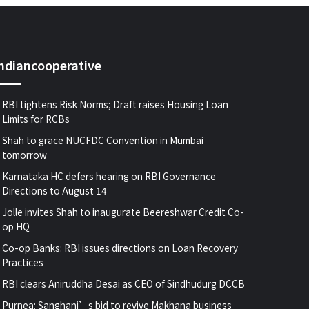
indiancooperative
RBI tightens Risk Norms; Draft raises Housing Loan
Limits for RCBs
Shah to grace NUCFDC Convention in Mumbai
tomorrow
Karnataka HC defers hearing on RBI Governance
Directions to August 14
Jolle invites Shah to inaugurate Beereshwar Credit Co-
op HQ
Co-op Banks: RBI issues directions on Loan Recovery
Practices
RBI clears Aniruddha Desai as CEO of Sindhudurg DCCB
Purnea: Sanghani’s bid to revive Makhana business