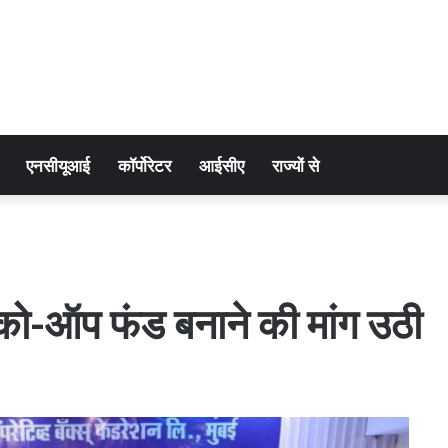
एनसीयूआई
कॉर्पोरेटर
आईसीए
राज्यों से
: को-ऑप फंड बनाने की मांग उठी