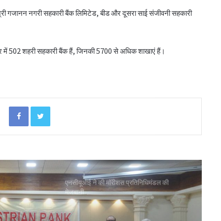
टीएसयू का तेजी से विस्तार, 16 संस्थान संबद्ध; 350
ार श्री गजानन नगरी सहकारी बैंक लिमिटेड, बीड और दूसरा साई संजीवनी सहकारी
विद्यार्थियों ने लिया प्रवेश
लातूर कोऑप ने लोकपाल के आदेश को केंद्रीय
ट्र में 502 शहरी सहकारी बैंक हैं, जिनकी 5700 से अधिक शाखाएं हैं।
रजिस्ट्रार के समक्ष दी चुनौती
सहकारिता क्षेत्र में बदलाव के लिए सरकार ने शुरू कीं
152 पहल: शाह
Facebook
Twitter
‘कोऑपरेशन अमंग कोऑपरेटिव्स’ से कोऑप बैंकों
को 20 हजार करोड़: भूटानी
एनसीयूआई ने की मॉरीशस प्रतिनिधिमंडल की
मेजबानी