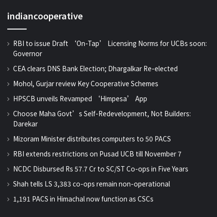
indiancooperative
RBI to issue Draft ‘On-Tap’ Licensing Norms for UCBs soon:
Governor
CEA clears DNS Bank Election; Dhargalkar Re-elected
Mohol, Gurjar review Key Cooperative Schemes
HPSCB unveils Revamped ‘Himpesa’ App
Choose Maha Govt’s Self-Redevelopment, Not Builders:
Darekar
Mizoram Minister distributes computers to 50 PACS
RBI extends restrictions on Pusad UCB till November 7
NCDC Disbursed Rs 57.7 Cr to SC/ST Co-ops in Five Years
Shah tells LS 3,383 co-ops remain non-operational
1,191 PACS in Himachal now function as CSCs