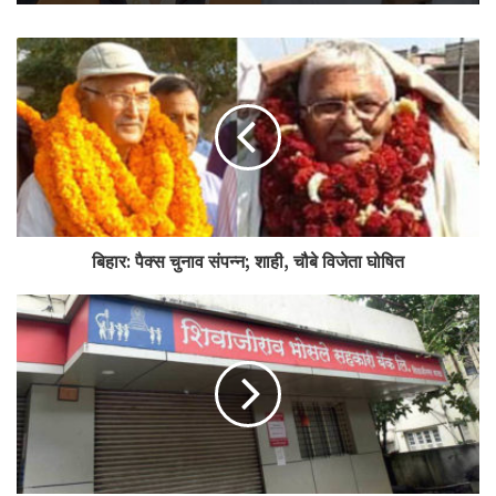
सोमवार की बैठक में
,
वित्त मंत्री के साथ
,
अनुराग ठाकुर
,
वित्त और कॉर्पोरेट मामलों के
राज्य मंत्री
,
वित्त सचिव
राजीव कुमार
,
अतनु चक्रवर्ती,
आर्थिक मामलों के
सचिव
,
अजय भूषण पांडे,
राजस्व सचिव और अन्य शामिल थे।
सहकार भारती के एक अधिकारी ने बताया कि
19
दिसंबर की औपचारिक बजट पूर्व
परामर्श के लिए सहकार भारती को अलग से आमंत्रित किया गया है।
Tags
cooperative
NCUI
Nirmala
Pre Budget Consultation
बिहार: पैक्स चुनाव संपन्न; शाही, चौबे विजेता घोषित