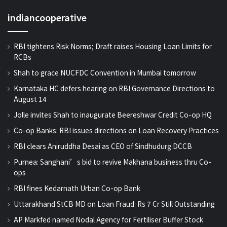
indiancooperative
RBI tightens Risk Norms; Draft raises Housing Loan Limits for
RCBs
Shah to grace NUCFDC Convention in Mumbai tomorrow
Karnataka HC defers hearing on RBI Governance Directions to
August 14
Jolle invites Shah to inaugurate Beereshwar Credit Co-op HQ
Co-op Banks: RBI issues directions on Loan Recovery Practices
RBI clears Aniruddha Desai as CEO of Sindhudurg DCCB
Purnea: Sanghani’s bid to revive Makhana business thru Co-
ops
RBI fines Kedarnath Urban Co-op Bank
Uttarakhand StCB MD on Loan Fraud: Rs 7 Cr Still Outstanding
AP Markfed named Nodal Agency for Fertiliser Buffer Stock