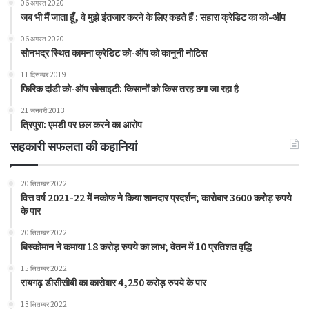
06 अगस्त 2020
जब भी मैं जाता हूँ, वे मुझे इंतजार करने के लिए कहते हैं : सहारा क्रेडिट का को-ऑप
06 अगस्त 2020
सोनभद्र स्थित कामना क्रेडिट को-ऑप को कानूनी नोटिस
11 दिसम्बर 2019
फिरिक दांडी को-ऑप सोसाइटी: किसानों को किस तरह ठगा जा रहा है
21 जनवरी 2013
त्रिपुरा: एमडी पर छल करने का आरोप
सहकारी सफलता की कहानियां
20 सितम्बर 2022
वित्त वर्ष 2021-22 में नकोफ ने किया शानदार प्रदर्शन; कारोबार 3600 करोड़ रुपये
के पार
20 सितम्बर 2022
बिस्कोमान ने कमाया 18 करोड़ रुपये का लाभ; वेतन में 10 प्रतिशत वृद्धि
15 सितम्बर 2022
रायगढ़ डीसीसीबी का कारोबार 4,250 करोड़ रुपये के पार
13 सितम्बर 2022