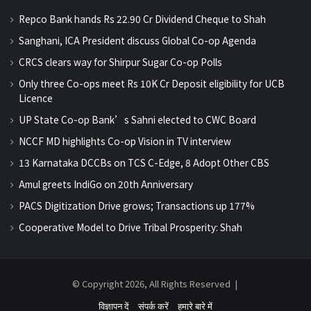
Repco Bank hands Rs 22.90 Cr Dividend Cheque to Shah
Sanghani, ICA President discuss Global Co-op Agenda
CRCS clears way for Shirpur Sugar Co-op Polls
Only three Co-ops meet Rs 10K Cr Deposit eligibility for UCB
Licence
UP State Co-op Bank’s Sahni elected to CWC Board
NCCF MD highlights Co-op Vision in TV interview
13 Karnataka DCCBs on TCS C-Edge, 8 Adopt Other CBS
Amul greets IndiGo on 20th Anniversary
PACS Digitization Drive grows; Transactions up 177%
Cooperative Model to Drive Tribal Prosperity: Shah
© Copyright 2026, All Rights Reserved |
विज्ञापन दें
संपर्क करें
हमारे बारे में