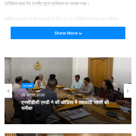
प्रतिशत तथा नेट एनपीए शून्य प्रतिशत पर कायम रखा।
वार्षिक आम सभा में शेयरधारकों के लिए 10.75 प्रतिशत लाभांश तथा वरीयता
शेयरधारकों के लिए 11 प्रतिशत लाभांश को मंजूरी दी गई।
Show More
वर्ष के दौरान बैंक ने अपने शाखा नेटवर्क का विस्तार कर 70 शाखाओं तक पहुंचाया।
बैंक ने निकट भविष्य में फॉरेक्स सेवाएं शुरू करने तथा ग्राहकों की सुविधा के लिए एक
समर्पित ग्राहक सेवा प्रकोष्ठ स्थापित करने की भी घोषणा की।
Tags
cooperative
DNS Bank
profit
अन्य खबरें
05 अगस्त 2026
एनसीडीसी एमडी ने की ओडिशा में सहकारी पहलों की
समीक्षा