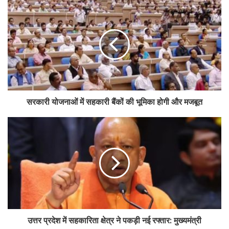
महिलाएं केवल महिला ड्राइवर के साथ सुरक्षित यात्रा कर सकेंगी।
शाह ने बताया कि भारत टैक्सी ने दिल्ली ट्रैफिक पुलिस, डीएमआरसी, एयरपोर्ट
अथॉरिटी, आईएफएफसीओ टोकियो, एसबीआई, पेटीएम सहित नौ प्रमुख संस्थाओं के
साथ एमओयू किए हैं। इन समझौतों से डिजिटल भुगतान, बीमा, फाइनेंस, एयरपोर्ट
और मेट्रो कनेक्टिविटी जैसी सुविधाएं मजबूत होंगी।
उन्होंने कहा कि भारत टैक्सी केवल एक सेवा नहीं, बल्कि स्वामित्व, सुरक्षा, सम्मान और
सरकारी योजनाओं में सहकारी बैंकों की भूमिका होगी और मजबूत
समृद्धि पर आधारित एक नया सहकारी प्रयोग है, जो देश के लाखों गिग वर्कर्स के जीवन
में सकारात्मक बदलाव लाएगा।
Tags
amit shah
breaking
cooperative taxi
उत्तर प्रदेश में सहकारिता क्षेत्र ने पकड़ी नई रफ्तार: मुख्यमंत्री