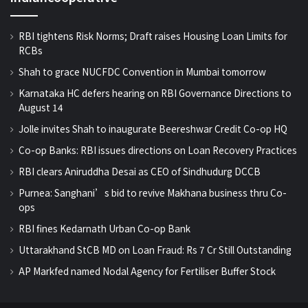
RBI tightens Risk Norms; Draft raises Housing Loan Limits for
RCBs
Shah to grace NUCFDC Convention in Mumbai tomorrow
Karnataka HC defers hearing on RBI Governance Directions to
August 14
Jolle invites Shah to inaugurate Beereshwar Credit Co-op HQ
Co-op Banks: RBI issues directions on Loan Recovery Practices
RBI clears Aniruddha Desai as CEO of Sindhudurg DCCB
Purnea: Sanghani’s bid to revive Makhana business thru Co-
ops
RBI fines Kedarnath Urban Co-op Bank
Uttarakhand StCB MD on Loan Fraud: Rs 7 Cr Still Outstanding
AP Markfed named Nodal Agency for Fertiliser Buffer Stock