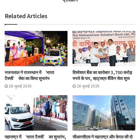
इस उच्च स्तरीय बैठक में गृह एवं सहकारिता मंत्री अमित शाह, सहकारिता मंत्रालय के
सचिव डॉ. आशीष कुमार भूटानी, प्रधानमंत्री के प्रधान सचिव डॉ. पी.के. मिश्रा,
Related Articles
प्रधानमंत्री के सलाहकार अमित खरे और अन्य वरिष्ठ अधिकारी उपस्थित थे।
“सहकार से समृद्धि” के लक्ष्य की दिशा में भारत सरकार लगातार आगे बढ़ रही है,
जिससे सहकारी आंदोलन को मजबूती मिलेगी और ग्रामीण अर्थव्यवस्था को सशक्त
बनाया जाएगा।
Tags
cooperative
Prime Minister
Women Participation
भजनलाल ने राजस्थान में ‘भारत
विश्वेश्वर बैंक का कारोबार 3,700 करोड़
टैक्सी’ सेवा का किया शुभारंभ
रुपये के पार, व्हाट्सएप बैंकिंग सेवा शुरू
28 जुलाई 2026
28 जुलाई 2026
महाराष्ट्र में ‘भारत टैक्सी’ का शुभारंभ,
सीआरसीएस ने महाराष्ट्र और केरल की दो