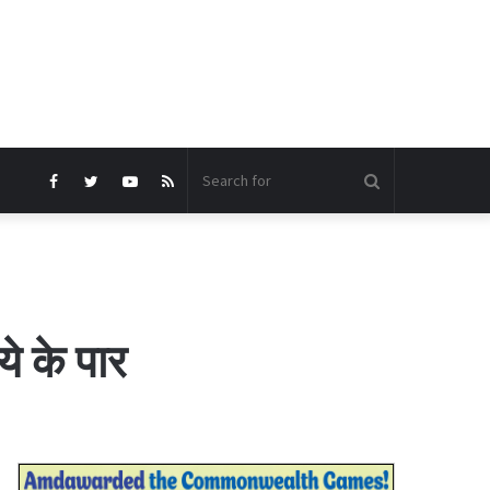
Search
Facebook
Twitter
YouTube
RSS
for
े के पार