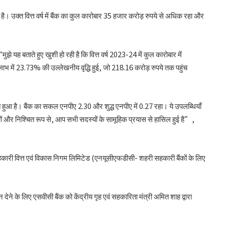
या है। उक्त वित्त वर्ष में बैंक का कुल कारोबार 35 हजार करोड़ रुपये से अधिक रहा और
ुझे यह बताते हुए खुशी हो रही है कि वित्त वर्ष 2023-24 में कुल कारोबार में
लाभ में 23.73% की उल्लेखनीय वृद्धि हुई, जो 218.16 करोड़ रुपये तक पहुंच
 है। बैंक का सकल एनपीए 2.30 और शुद्ध एनपीए में 0.27 रहा। ये उपलब्धियाँ
सीईए ने एनसीयूआई जीसी के 15 सदस्यों के चुनाव
ाहकों और निश्चित रूप से, आप सभी सदस्यों के सामूहिक प्रयास से हासिल हुई है”,
को दी मंजूरी
ी सहकारी वित्त एवं विकास निगम लिमिटेड (एनयूसीएफडीसी- शहरी सहकारी बैंकों के लिए
टीएसयू का तेजी से विस्तार, 16 संस्थान संबद्ध; 350
विद्यार्थियों ने लिया प्रवेश
 देने के लिए एसवीसी बैंक को केंद्रीय गृह एवं सहकारिता मंत्री अमित शाह द्वारा
लातूर कोऑप ने लोकपाल के आदेश को केंद्रीय
रजिस्ट्रार के समक्ष दी चुनौती