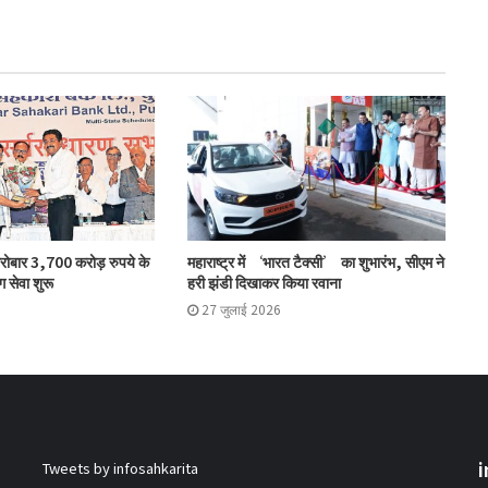
सहकारिता क्षेत्र में बदलाव के लिए सरकार ने शुरू कीं
152 पहल: शाह
‘कोऑपरेशन अमंग कोऑपरेटिव्स’ से कोऑप बैंकों
को 20 हजार करोड़: भूटानी
एनसीयूआई ने की मॉरीशस प्रतिनिधिमंडल की
कारोबार 3,700 करोड़ रुपये के
महाराष्ट्र में ‘भारत टैक्सी’ का शुभारंभ, सीएम ने
मेजबानी
ग सेवा शुरू
हरी झंडी दिखाकर किया रवाना
27 जुलाई 2026
जोरोएस्ट्रियन को-ऑपरेटिव बैंक के शुद्ध लाभ में
51% की वृद्धि
सहकारिता सचिव भूटानी ने यूसीबी टास्क फोर्स की
Tweets by infosahkarita
प्रगति की समीक्षा की