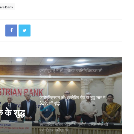
ive Bank
सहकारिता क्षेत्र में बदलाव के लिए सरकार ने शुरू कीं
152 पहल: शाह
Facebook
Twitter
‘कोऑपरेशन अमंग कोऑपरेटिव्स’ से कोऑप बैंकों
को 20 हजार करोड़: भूटानी
एनसीयूआई ने की मॉरीशस प्रतिनिधिमंडल की
मेजबानी
जोरोएस्ट्रियन को-ऑपरेटिव बैंक के शुद्ध लाभ में
51% की वृद्धि
के शुद्ध
सहकारिता सचिव भूटानी ने यूसीबी टास्क फोर्स की
प्रगति की समीक्षा की