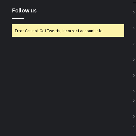
Follow us
भारत टैक्सी: बिपिन पटेल और राम प्रकाश चौधरी
निर्विरोध निर्वाचित
Error Can not Get Tweets, Incorrect account info.
गुजरात राज्य सहकारी संघ की 67वीं एजीएम में अमीन
सम्मानित