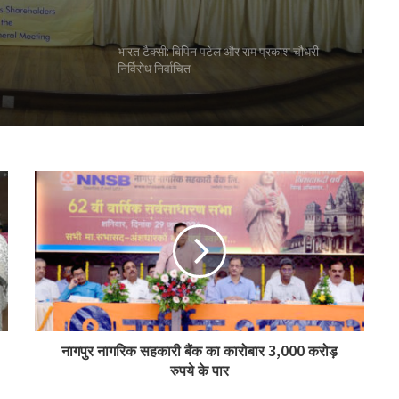
भारत टैक्सी: बिपिन पटेल और राम प्रकाश चौधरी
निर्विरोध निर्वाचित
गुजरात राज्य सहकारी संघ की 67वीं एजीएम में अमीन
सम्मानित
सीईए ने एनसीयूआई जीसी के 15 सदस्यों के चुनाव
को दी मंजूरी
टीएसयू का तेजी से विस्तार, 16 संस्थान संबद्ध; 350
विद्यार्थियों ने लिया प्रवेश
नागपुर नागरिक सहकारी बैंक का कारोबार 3,000 करोड़
रुपये के पार
लातूर कोऑप ने लोकपाल के आदेश को केंद्रीय
रजिस्ट्रार के समक्ष दी चुनौती