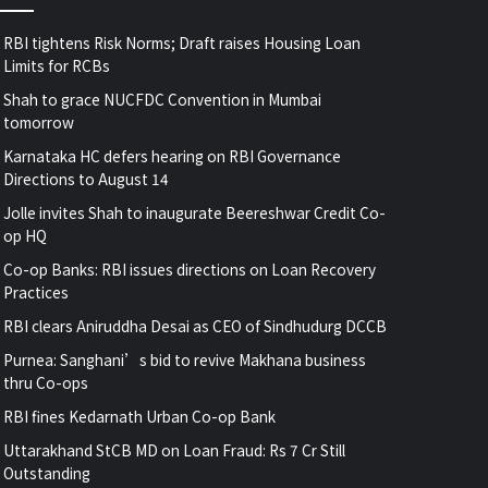
RBI tightens Risk Norms; Draft raises Housing Loan
Limits for RCBs
Shah to grace NUCFDC Convention in Mumbai
tomorrow
Karnataka HC defers hearing on RBI Governance
Directions to August 14
Jolle invites Shah to inaugurate Beereshwar Credit Co-
op HQ
Co-op Banks: RBI issues directions on Loan Recovery
Practices
RBI clears Aniruddha Desai as CEO of Sindhudurg DCCB
Purnea: Sanghani’s bid to revive Makhana business
thru Co-ops
RBI fines Kedarnath Urban Co-op Bank
Uttarakhand StCB MD on Loan Fraud: Rs 7 Cr Still
Outstanding