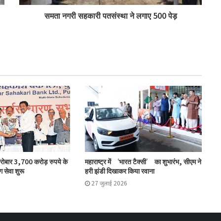
समता नगरी सहकारी पतसंस्था ने लगाए 500 पेड़
लातूर कोऑप ने लोकपाल के आदेश को केंद्रीय
रजिस्ट्रार के समक्ष दी चुनौती
सहकारिता क्षेत्र में बदलाव के लिए सरकार ने शुरू कीं
152 पहल: शाह
‘कोऑपरेशन अमंग कोऑपरेटिव्स’ से कोऑप बैंकों
को 20 हजार करोड़: भूटानी
एनसीयूआई ने की मॉरीशस प्रतिनिधिमंडल की
कारोबार 3,700 करोड़ रुपये के
महाराष्ट्र में ‘भारत टैक्सी’ का शुभारंभ, सीएम ने
मेजबानी
ग सेवा शुरू
हरी झंडी दिखाकर किया रवाना
27 जुलाई 2026
जोरोएस्ट्रियन को-ऑपरेटिव बैंक के शुद्ध लाभ में
51% की वृद्धि