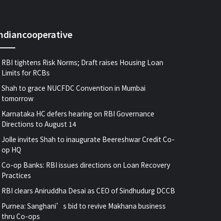
indiancooperative
RBI tightens Risk Norms; Draft raises Housing Loan
Limits for RCBs
Shah to grace NUCFDC Convention in Mumbai
tomorrow
Karnataka HC defers hearing on RBI Governance
Directions to August 14
Jolle invites Shah to inaugurate Beereshwar Credit Co-
op HQ
Co-op Banks: RBI issues directions on Loan Recovery
Practices
RBI clears Aniruddha Desai as CEO of Sindhudurg DCCB
Purnea: Sanghani’s bid to revive Makhana business
thru Co-ops