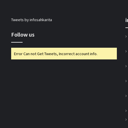
सहकारिता सचिव भूटानी ने यूसीबी टास्क फोर्स की
Tweets by infosahkarita
प्रगति की समीक्षा की
Follow us
भारत टैक्सी: बिपिन पटेल और राम प्रकाश चौधरी
निर्विरोध निर्वाचित
Error Can not Get Tweets, Incorrect account info.
गुजरात राज्य सहकारी संघ की 67वीं एजीएम में अमीन
सम्मानित