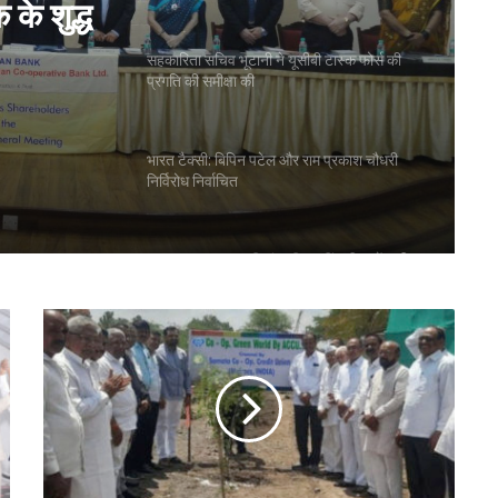
के शुद्ध
सहकारिता सचिव भूटानी ने यूसीबी टास्क फोर्स की
प्रगति की समीक्षा की
भारत टैक्सी: बिपिन पटेल और राम प्रकाश चौधरी
निर्विरोध निर्वाचित
गुजरात राज्य सहकारी संघ की 67वीं एजीएम में अमीन
सम्मानित
सीईए ने एनसीयूआई जीसी के 15 सदस्यों के चुनाव
को दी मंजूरी
टीएसयू का तेजी से विस्तार, 16 संस्थान संबद्ध; 350
विद्यार्थियों ने लिया प्रवेश