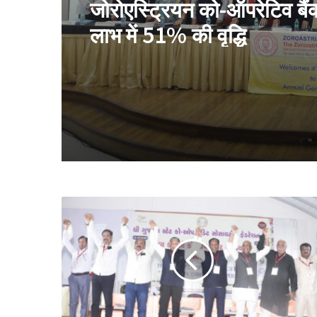
जोरोएस्ट्रियन को-ऑपरेटिव बैंक 
लाभ में 51% की वृद्धि