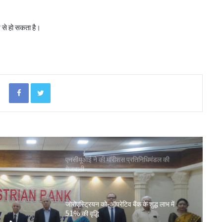
लातूर कोऑप ने लोकपाल के आदेश को केंद्रीय
म से हो सकता है।
रजिस्ट्रार के समक्ष दी चुनौती
सहकारिता क्षेत्र में बदलाव के लिए सरकार ने शुरू कीं
152 पहल: शाह
Facebook
Twitter
‘कोऑपरेशन अमंग कोऑपरेटिव्स’ से कोऑप बैंकों
को 20 हजार करोड़: भूटानी
एनसीयूआई ने की मॉरीशस प्रतिनिधिमंडल की
मेजबानी
जोरोएस्ट्रियन को-ऑपरेटिव बैंक के शुद्ध लाभ में
51% की वृद्धि