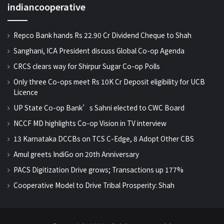
indiancooperative
Repco Bank hands Rs 22.90 Cr Dividend Cheque to Shah
Sanghani, ICA President discuss Global Co-op Agenda
CRCS clears way for Shirpur Sugar Co-op Polls
Only three Co-ops meet Rs 10K Cr Deposit eligibility for UCB
Licence
UP State Co-op Bank’s Sahni elected to CWC Board
NCCF MD highlights Co-op Vision in TV interview
13 Karnataka DCCBs on TCS C-Edge, 8 Adopt Other CBS
Amul greets IndiGo on 20th Anniversary
PACS Digitization Drive grows; Transactions up 177%
Cooperative Model to Drive Tribal Prosperity: Shah