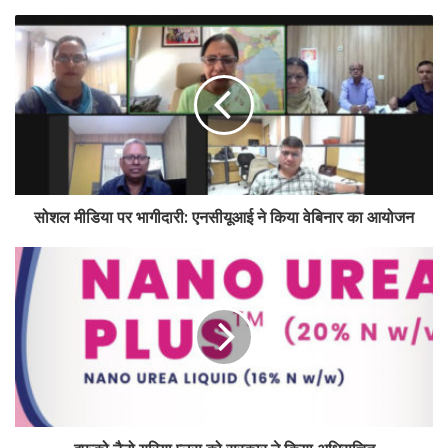
यह दंड, बैंककारी विनियमन अधिनियम, 1949 की धाराओं 46(4)(i) और 56 के
साथ पठित धारा 47ए(1)(सी) के अंतर्गत भारतीय रिज़र्व बैंक को प्रदत्त शक्तियों का
प्रयोग करते हुए लगाया गया है।
Tags
breaking
cooperative
penalty
rbi
सोशल मीडिया पर भागीदारी: एनसीयूआई ने किया वेबिनार का आयोजन
इफको नैनो यूरिया प्‍लस को सरकार ने किया अधिसूचित