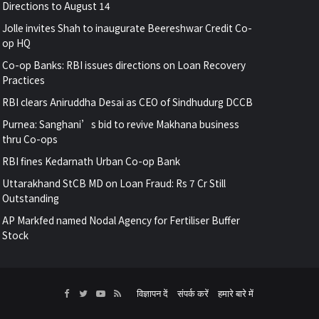
Directions to August 14
Jolle invites Shah to inaugurate Beereshwar Credit Co-
op HQ
Co-op Banks: RBI issues directions on Loan Recovery
Practices
RBI clears Aniruddha Desai as CEO of Sindhudurg DCCB
Purnea: Sanghani’s bid to revive Makhana business
thru Co-ops
RBI fines Kedarnath Urban Co-op Bank
Uttarakhand StCB MD on Loan Fraud: Rs 7 Cr Still
Outstanding
AP Markfed named Nodal Agency for Fertiliser Buffer
Stock
Facebook
Twitter
YouTube
RSS
विज्ञापन दें
संपर्क करें
हमारे बारे में