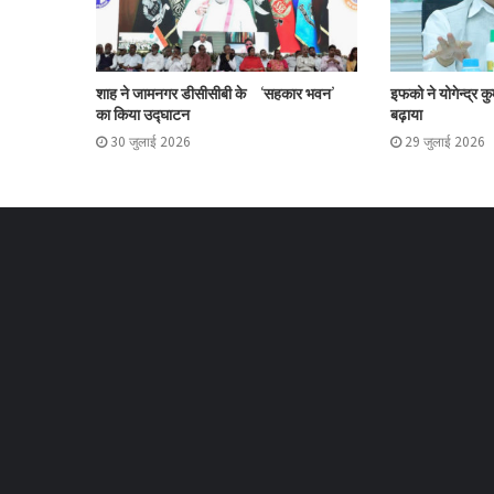
शाह ने जामनगर डीसीसीबी के ‘सहकार भवन’
इफको ने योगेन्द्र क
का किया उद्घाटन
बढ़ाया
30 जुलाई 2026
29 जुलाई 2026