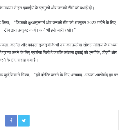
े माध्यम से इन इकाईयों के प्रमुखों और उनकी टीमों को बधाई दी।
 ट्वीट किया, “जिफको @अतुलगर्ग और उनकी टीम को अक्टूबर 2022 महीने के लिए
बिहार के मुख्यमंत्री ने की सहकारी बैंकिंग कार्यों की
 टीम द्वारा उत्कृष्ट कार्य। आगे भी इसे जारी रखो।”
समीक्षा
र, आंवला, कलोल और कांडला इकाइयों के भी नाम का उल्लेख सोशल मीडिया के माध्यम
ो प्राप्त करने के लिए प्रशंसा मिली है जबकि कांडला इकाई को एनपीके, डीएपी और
पीएम-किसान योजना के विस्तार का संघानी ने किया
करने के लिए सराहा गया है।
स्वागत
य कुदेसिया ने लिखा, “हमें प्रेरित करने के लिए धन्यवाद, आपका आशीर्वाद हम पर
अनघा सराफ आदित्य-अनघा मल्टीस्टेट की अध्यक्ष
निर्वाचित
बिहार कैबिनेट ने रैयाम और सकरी में सहकारी चीनी
मिलों को दी मंजूरी
Facebook
Twitter