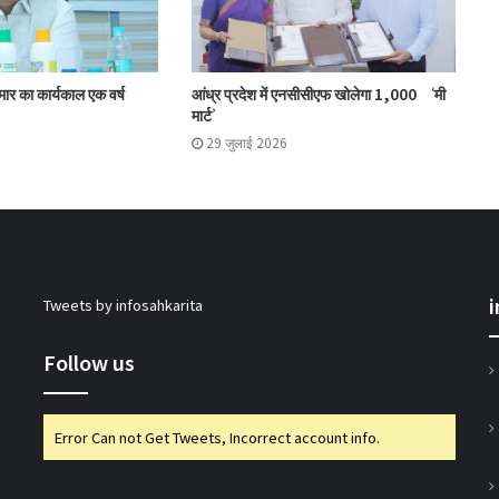
मोहोल और गुर्जर ने की प्रमुख सहकारी योजनाओं की
ुमार का कार्यकाल एक वर्ष
आंध्र प्रदेश में एनसीसीएफ खोलेगा 1,000 ‘मी
समीक्षा
मार्ट’
29 जुलाई 2026
मिजोरम के मंत्री ने 50 पैक्स को किए कंप्यूटर वितरित
इफको-एमसी ने मित्सुकी और नेक्सावेट किए लॉन्च
Tweets by infosahkarita
एनसीडीसी एमडी ने की ओडिशा में सहकारी पहलों की
समीक्षा
Follow us
गुजकॉमासोल पीनट बटर उत्पादन के क्षेत्र में करेगा
Error Can not Get Tweets, Incorrect account info.
प्रवेश