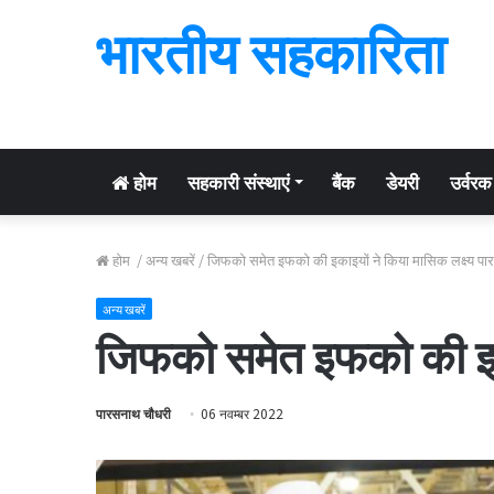
भारतीय सहकारिता
होम
सहकारी संस्थाएं
बैंक
डेयरी
उर्वरक
होम
/
अन्य खबरें
/
जिफको समेत इफको की इकाइयों ने किया मासिक लक्ष्य पार
अन्य खबरें
जिफको समेत इफको की इका
पारसनाथ चौधरी
06 नवम्बर 2022