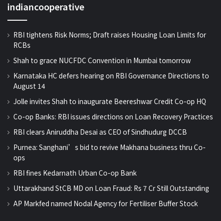
indiancooperative
RBI tightens Risk Norms; Draft raises Housing Loan Limits for
RCBs
Shah to grace NUCFDC Convention in Mumbai tomorrow
Karnataka HC defers hearing on RBI Governance Directions to
August 14
Jolle invites Shah to inaugurate Beereshwar Credit Co-op HQ
Co-op Banks: RBI issues directions on Loan Recovery Practices
RBI clears Aniruddha Desai as CEO of Sindhudurg DCCB
Purnea: Sanghani’s bid to revive Makhana business thru Co-
ops
RBI fines Kedarnath Urban Co-op Bank
Uttarakhand StCB MD on Loan Fraud: Rs 7 Cr Still Outstanding
AP Markfed named Nodal Agency for Fertiliser Buffer Stock