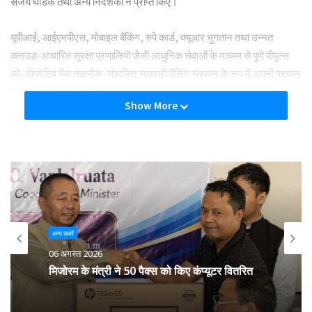
संजय घोडके तथा अन्य निदेशकों ने प्राप्त किए।
यूपीआई, आईएमपीएस, मोबाइल बैंकिंग, रुपे कार्ड, क्यूआर भुगतान तथा उन्नत
क्लाउड-आधारित सुरक्षा प्रणालियों जैसी आधुनिक सेवाओं के माध्यम से पुणे पीपुल्स
को-ऑपरेटिव बैंक तकनीक-संचालित सहकारी बैंकिंग संस्थान के रूप में अपनी पहचान
लगातार मजबूत कर रहा है।
Show More
Tags
award
pune people's coop bank
win
अन्य खबरें
06 अगस्त 2026
मिजोरम के मंत्री ने 50 पैक्स को किए कंप्यूटर वितरित