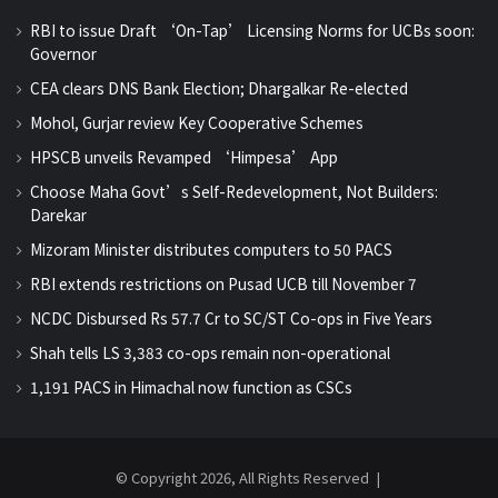
RBI to issue Draft ‘On-Tap’ Licensing Norms for UCBs soon:
Governor
CEA clears DNS Bank Election; Dhargalkar Re-elected
Mohol, Gurjar review Key Cooperative Schemes
HPSCB unveils Revamped ‘Himpesa’ App
Choose Maha Govt’s Self-Redevelopment, Not Builders:
Darekar
Mizoram Minister distributes computers to 50 PACS
RBI extends restrictions on Pusad UCB till November 7
NCDC Disbursed Rs 57.7 Cr to SC/ST Co-ops in Five Years
Shah tells LS 3,383 co-ops remain non-operational
1,191 PACS in Himachal now function as CSCs
© Copyright 2026, All Rights Reserved |