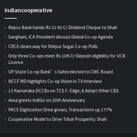
indiancooperative
Repco Bank hands Rs 22.90 Cr Dividend Cheque to Shah
Sanghani, ICA President discuss Global Co-op Agenda
CRCS clears way for Shirpur Sugar Co-op Polls
Only three Co-ops meet Rs 10K Cr Deposit eligibility for UCB
Licence
UP State Co-op Bank’s Sahni elected to CWC Board
NCCF MD highlights Co-op Vision in TV interview
13 Karnataka DCCBs on TCS C-Edge, 8 Adopt Other CBS
Amul greets IndiGo on 20th Anniversary
PACS Digitization Drive grows; Transactions up 177%
Cooperative Model to Drive Tribal Prosperity: Shah