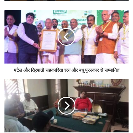
वित्त वर्ष 2021-22 में जीईएम का उपयोग करने के जरिये खरीद का सकल व्यापारिक
मूल्य 1 लाख करोड़ रुपये से अधिक था। 9,702 उत्पाद श्रेणियों तथा 279 सेवा
श्रेणियों में लगभग 54 लाख उत्पाद सूचीबद्ध हैं। वित्त वर्ष 2021-22 के दौरान लगभग
10,000 करोड़ रुपये की अनुमानित बचत हुई थी।
Tags
cooperative
GeM Portal
Platform
union cabinet
पटेल और त्रिपाठी सहकारिता रत्न और बंधु पुरस्कार से सम्मानित