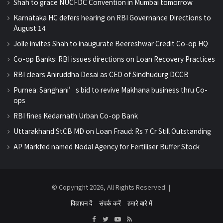
Shah to grace NUCFDC Convention in Mumbai tomorrow
Karnataka HC defers hearing on RBI Governance Directions to
August 14
Jolle invites Shah to inaugurate Beereshwar Credit Co-op HQ
Co-op Banks: RBI issues directions on Loan Recovery Practices
RBI clears Aniruddha Desai as CEO of Sindhudurg DCCB
Purnea: Sanghani’s bid to revive Makhana business thru Co-
ops
RBI fines Kedarnath Urban Co-op Bank
Uttarakhand StCB MD on Loan Fraud: Rs 7 Cr Still Outstanding
AP Markfed named Nodal Agency for Fertiliser Buffer Stock
© Copyright 2026, All Rights Reserved |
विज्ञापन दें
संपर्क करें
हमारे बारे में
Facebook
Twitter
YouTube
RSS