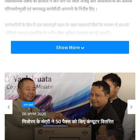
व्यावसायिक लक्ष्यों को हासिल न कर पाने पर चिंता जताई और अधिकारियों को अधिक
परिणामोन्मुखी एवं समयबद्ध कार्यशैली अपनाने के निर्देश दिए।
कर्मचारियों के हित में एक महत्वपूर्ण पहल के तहत सहकारी बैंकों के माध्यम से
इफको
टोकियो जनरल इंश्योरेंस
के जरिए बीमा सुविधा उपलब्ध कराई जाएगी।
Show More
इसके अलावा, कर्मचारियों के शीघ्र पदोन्नति, वार्षिक स्थानांतरण और प्राथमिक कृषि
साख समितियों (पैक्स) के त्वरित कंप्यूटरीकरण पर भी बल दिया गया है, ताकि
पारदर्शिता और कार्यकुशलता में वृद्धि सुनिश्चित की जा सके।
Tags
cooperative
Dhan Singh Rawat
Proposal
rbi
अन्य खबरें
06 अगस्त 2026
मिजोरम के मंत्री ने 50 पैक्स को किए कंप्यूटर वितरित