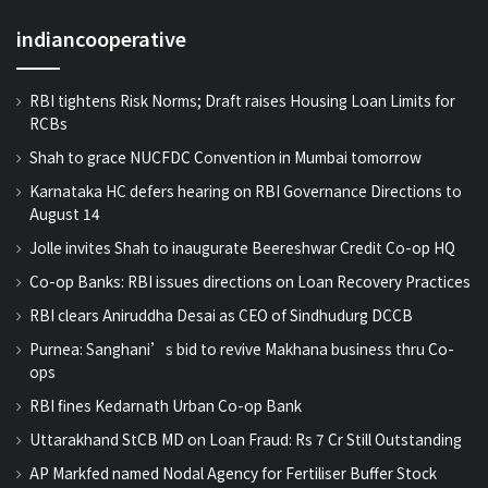
indiancooperative
RBI tightens Risk Norms; Draft raises Housing Loan Limits for
RCBs
Shah to grace NUCFDC Convention in Mumbai tomorrow
Karnataka HC defers hearing on RBI Governance Directions to
August 14
Jolle invites Shah to inaugurate Beereshwar Credit Co-op HQ
Co-op Banks: RBI issues directions on Loan Recovery Practices
RBI clears Aniruddha Desai as CEO of Sindhudurg DCCB
Purnea: Sanghani’s bid to revive Makhana business thru Co-
ops
RBI fines Kedarnath Urban Co-op Bank
Uttarakhand StCB MD on Loan Fraud: Rs 7 Cr Still Outstanding
AP Markfed named Nodal Agency for Fertiliser Buffer Stock