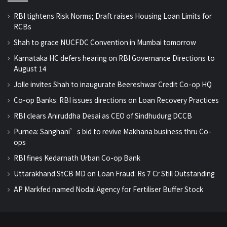
RBI tightens Risk Norms; Draft raises Housing Loan Limits for
RCBs
Shah to grace NUCFDC Convention in Mumbai tomorrow
Karnataka HC defers hearing on RBI Governance Directions to
August 14
Jolle invites Shah to inaugurate Beereshwar Credit Co-op HQ
Co-op Banks: RBI issues directions on Loan Recovery Practices
RBI clears Aniruddha Desai as CEO of Sindhudurg DCCB
Purnea: Sanghani’s bid to revive Makhana business thru Co-
ops
RBI fines Kedarnath Urban Co-op Bank
Uttarakhand StCB MD on Loan Fraud: Rs 7 Cr Still Outstanding
AP Markfed named Nodal Agency for Fertiliser Buffer Stock