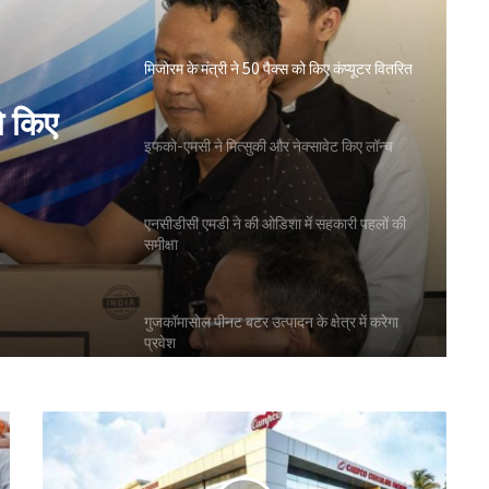
मिजोरम के मंत्री ने 50 पैक्स को किए कंप्यूटर वितरित
ो किए
इफको-एमसी ने मित्सुकी और नेक्सावेट किए लॉन्च
एनसीडीसी एमडी ने की ओडिशा में सहकारी पहलों की
समीक्षा
गुजकॉमासोल पीनट बटर उत्पादन के क्षेत्र में करेगा
प्रवेश
बिहार के मुख्यमंत्री ने की सहकारी बैंकिंग कार्यों की
समीक्षा