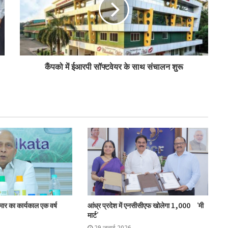
पीएम-किसान योजना के विस्तार का संघानी ने किया
स्वागत
अनघा सराफ आदित्य-अनघा मल्टीस्टेट की अध्यक्ष
कैंपको में ईआरपी सॉफ्टवेयर के साथ संचालन शुरू
निर्वाचित
बिहार कैबिनेट ने रैयाम और सकरी में सहकारी चीनी
मिलों को दी मंजूरी
ओडिशा के 29.5 लाख किसानों को मिला नैनो उर्वरकों
का लाभ: राज्य मंत्री
मोहोल और गुर्जर ने की प्रमुख सहकारी योजनाओं की
ुमार का कार्यकाल एक वर्ष
आंध्र प्रदेश में एनसीसीएफ खोलेगा 1,000 ‘मी
समीक्षा
मार्ट’
29 जुलाई 2026