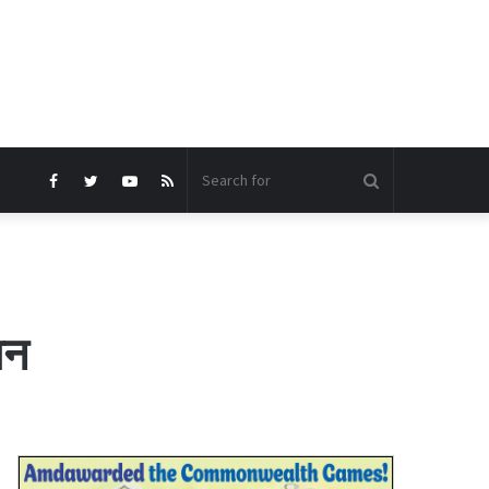
Search
Facebook
Twitter
YouTube
RSS
for
ान