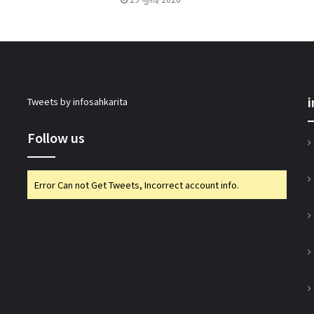
मिजोरम के मंत्री ने 50 पैक्स को किए कंप्यूटर वितरित
इफको-एमसी ने मित्सुकी और नेक्सावेट किए लॉन्च
Tweets by infosahkarita
एनसीडीसी एमडी ने की ओडिशा में सहकारी पहलों की
समीक्षा
Follow us
गुजकॉमासोल पीनट बटर उत्पादन के क्षेत्र में करेगा
Error Can not Get Tweets, Incorrect account info.
प्रवेश