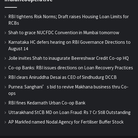
RBI tightens Risk Norms; Draft raises Housing Loan Limits for
RCBs
Shah to grace NUCFDC Convention in Mumbai tomorrow
Karnataka HC defers hearing on RBI Governance Directions to
August 14
Jolle invites Shah to inaugurate Beereshwar Credit Co-op HQ
Co-op Banks: RBI issues directions on Loan Recovery Practices
RBI clears Aniruddha Desai as CEO of Sindhudurg DCCB
Purnea: Sanghani’s bid to revive Makhana business thru Co-
ops
RBI fines Kedarnath Urban Co-op Bank
Uttarakhand StCB MD on Loan Fraud: Rs 7 Cr Still Outstanding
AP Markfed named Nodal Agency for Fertiliser Buffer Stock