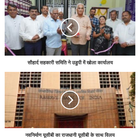
Tags
cooperative
karnataka
TMCC
turnover
सौहार्द सहकारी समिति ने उडुपी में खोला कार्यालय
नवनिर्माण यूसीबी का राजधानी यूसीबी के साथ विलय