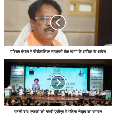
बैंकों और केंद्रीय सहकारी बैंकों को कवर करेगा। कूलिंग-ऑफ अवधि, कार्यकाल सीमा
और प्रशासनिक प्रतिबंध दोनों श्रेणियों में समान रहेंगे।
इन संशोधनों की पृष्ठभूमि बैंकिंग कानून (संशोधन) अधिनियम, 2025 से जुड़ी है,
जिसके तहत 1 अगस्त 2025 से सहकारी बैंकों के निदेशकों के अधिकतम निरंतर
कार्यकाल को आठ वर्ष से बढ़ाकर 10 वर्ष किया गया था। इससे पहले बैंकिंग विनियमन
(संशोधन) अधिनियम, 2020 के माध्यम से ये प्रावधान सहकारी बैंकों पर लागू किए गए
थे।
पश्चिम बंगाल में दीर्घकालिक सहकारी बैंक ऋणों के ऑडिट के आदेश
सहकारी बैंकिंग क्षेत्र के जानकारों का मानना है कि आरबीआई का यह कदम बोर्ड स्तर
पर पारदर्शिता बढ़ाने, नेतृत्व में बदलाव सुनिश्चित करने और प्रशासनिक जवाबदेही
मजबूत करने में महत्वपूर्ण भूमिका निभाएगा। नए नियमों के चलते लंबे समय से बोर्ड में
बने कई निदेशकों को अब पद छोड़ना पड़ सकता है।
Tags
breaking
cooling off period
cooperative bank
rbi
पहली बार: इफको की 55वीं एजीएम में महिला नेतृत्व का सम्मान