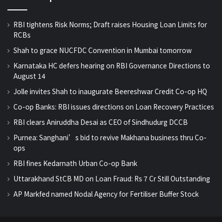
RBI tightens Risk Norms; Draft raises Housing Loan Limits for
RCBs
Shah to grace NUCFDC Convention in Mumbai tomorrow
Karnataka HC defers hearing on RBI Governance Directions to
August 14
Jolle invites Shah to inaugurate Beereshwar Credit Co-op HQ
Co-op Banks: RBI issues directions on Loan Recovery Practices
RBI clears Aniruddha Desai as CEO of Sindhudurg DCCB
Purnea: Sanghani’s bid to revive Makhana business thru Co-
ops
RBI fines Kedarnath Urban Co-op Bank
Uttarakhand StCB MD on Loan Fraud: Rs 7 Cr Still Outstanding
AP Markfed named Nodal Agency for Fertiliser Buffer Stock