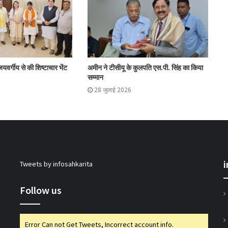
शाह ने जामनगर डीसीसीबी के ‘सहकार भवन’ का
किया उद्घाटन
यवर्गीय से की शिष्टाचार भेंट
अमीन ने टीसीयू के कुलपति एस.पी. सिंह का किया
इफको ने योगेन्द्र कुमार का कार्यकाल एक वर्ष बढ़ाया
सम्मान
28 जुलाई 2026
इफको-एमसी ने मित्सुकी और नेक्सावेट किए लॉन्च
एनसीडीसी एमडी ने की ओडिशा में सहकारी पहलों की
समीक्षा
Tweets by infosahkarita
गुजकॉमासोल पीनट बटर उत्पादन के क्षेत्र में करेगा
Follow us
प्रवेश
Error Can not Get Tweets, Incorrect account info.