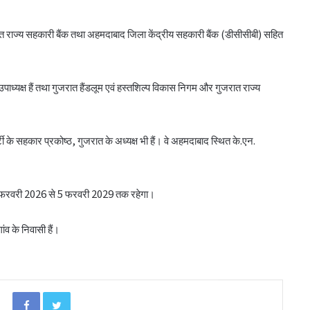
जरात राज्य सहकारी बैंक तथा अहमदाबाद जिला केंद्रीय सहकारी बैंक (डीसीसीबी) सहित
ध्यक्ष हैं तथा गुजरात हैंडलूम एवं हस्तशिल्प विकास निगम और गुजरात राज्य
ी के सहकार प्रकोष्ठ, गुजरात के अध्यक्ष भी हैं। वे अहमदाबाद स्थित के.एन.
अनघा सराफ आदित्य-अनघा मल्टीस्टेट की अध्यक्ष
निर्वाचित
जो 6 फरवरी 2026 से 5 फरवरी 2029 तक रहेगा।
ंव के निवासी हैं।
बिहार कैबिनेट ने रैयाम और सकरी में सहकारी चीनी
मिलों को दी मंजूरी
Facebook
Twitter
ओडिशा के 29.5 लाख किसानों को मिला नैनो उर्वरकों