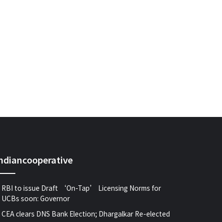
indiancooperative
RBI to issue Draft ‘On-Tap’ Licensing Norms for
UCBs soon: Governor
CEA clears DNS Bank Election; Dhargalkar Re-elected