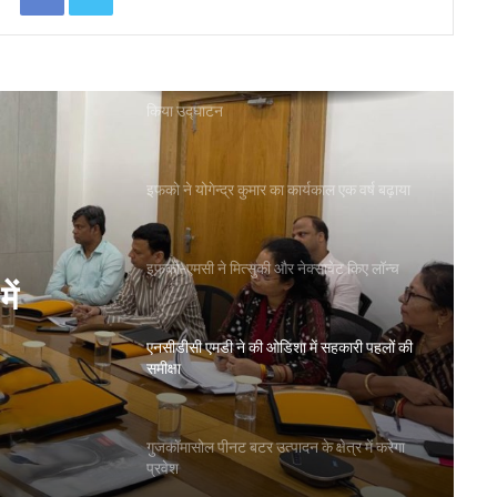
का लाभ: राज्य मंत्री
शाह ने जामनगर डीसीसीबी के ‘सहकार भवन’ का
किया उद्घाटन
इफको ने योगेन्द्र कुमार का कार्यकाल एक वर्ष बढ़ाया
इफको-एमसी ने मित्सुकी और नेक्सावेट किए लॉन्च
ें
एनसीडीसी एमडी ने की ओडिशा में सहकारी पहलों की
समीक्षा
गुजकॉमासोल पीनट बटर उत्पादन के क्षेत्र में करेगा
प्रवेश