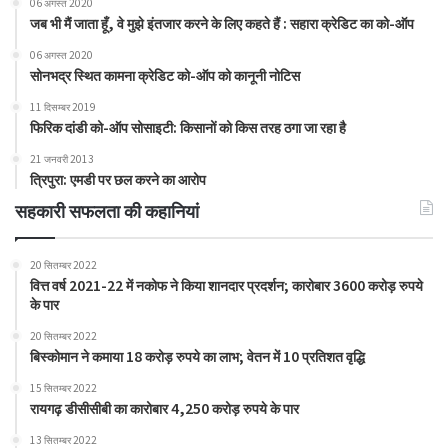
06 अगस्त 2020
जब भी मैं जाता हूँ, वे मुझे इंतजार करने के लिए कहते हैं : सहारा क्रेडिट का को-ऑप
06 अगस्त 2020
सोनभद्र स्थित कामना क्रेडिट को-ऑप को कानूनी नोटिस
11 दिसम्बर 2019
फिरिक दांडी को-ऑप सोसाइटी: किसानों को किस तरह ठगा जा रहा है
21 जनवरी 2013
त्रिपुरा: एमडी पर छल करने का आरोप
सहकारी सफलता की कहानियां
20 सितम्बर 2022
वित्त वर्ष 2021-22 में नकोफ ने किया शानदार प्रदर्शन; कारोबार 3600 करोड़ रुपये
के पार
20 सितम्बर 2022
बिस्कोमान ने कमाया 18 करोड़ रुपये का लाभ; वेतन में 10 प्रतिशत वृद्धि
15 सितम्बर 2022
रायगढ़ डीसीसीबी का कारोबार 4,250 करोड़ रुपये के पार
13 सितम्बर 2022