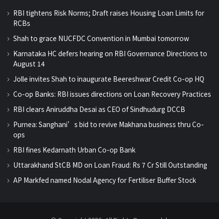
RBI tightens Risk Norms; Draft raises Housing Loan Limits for
RCBs
Shah to grace NUCFDC Convention in Mumbai tomorrow
Karnataka HC defers hearing on RBI Governance Directions to
August 14
Jolle invites Shah to inaugurate Beereshwar Credit Co-op HQ
Co-op Banks: RBI issues directions on Loan Recovery Practices
RBI clears Aniruddha Desai as CEO of Sindhudurg DCCB
Purnea: Sanghani’s bid to revive Makhana business thru Co-
ops
RBI fines Kedarnath Urban Co-op Bank
Uttarakhand StCB MD on Loan Fraud: Rs 7 Cr Still Outstanding
AP Markfed named Nodal Agency for Fertiliser Buffer Stock