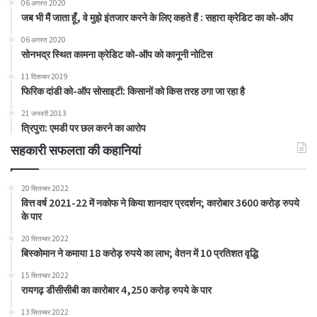
06 अगस्त 2020
जब भी मैं जाता हूँ, वे मुझे इंतजार करने के लिए कहते हैं : सहारा क्रेडिट का को-ऑप
06 अगस्त 2020
सोनभद्र स्थित कामना क्रेडिट को-ऑप को कानूनी नोटिस
11 दिसम्बर 2019
फिरिक दांडी को-ऑप सोसाइटी: किसानों को किस तरह ठगा जा रहा है
21 जनवरी 2013
त्रिपुरा: एमडी पर छल करने का आरोप
सहकारी सफलता की कहानियां
20 सितम्बर 2022
वित्त वर्ष 2021-22 में नकोफ ने किया शानदार प्रदर्शन; कारोबार 3600 करोड़ रुपये
के पार
20 सितम्बर 2022
बिस्कोमान ने कमाया 18 करोड़ रुपये का लाभ; वेतन में 10 प्रतिशत वृद्धि
15 सितम्बर 2022
रायगढ़ डीसीसीबी का कारोबार 4,250 करोड़ रुपये के पार
13 सितम्बर 2022