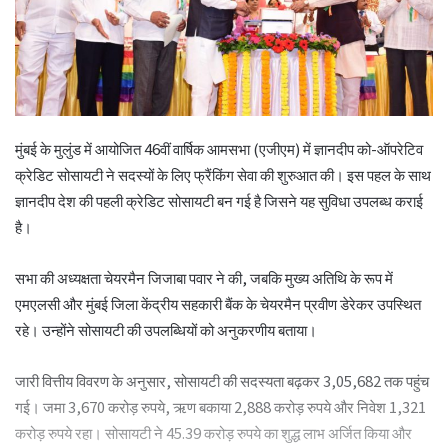
मुंबई के मुलुंड में आयोजित 46वीं वार्षिक आमसभा (एजीएम) में ज्ञानदीप को-ऑपरेटिव
क्रेडिट सोसायटी ने सदस्यों के लिए फ्रैंकिंग सेवा की शुरुआत की। इस पहल के साथ
ज्ञानदीप देश की पहली क्रेडिट सोसायटी बन गई है जिसने यह सुविधा उपलब्ध कराई
है।
सभा की अध्यक्षता चेयरमैन जिजाबा पवार ने की, जबकि मुख्य अतिथि के रूप में
एमएलसी और मुंबई जिला केंद्रीय सहकारी बैंक के चेयरमैन प्रवीण डेरेकर उपस्थित
रहे। उन्होंने सोसायटी की उपलब्धियों को अनुकरणीय बताया।
जारी वित्तीय विवरण के अनुसार, सोसायटी की सदस्यता बढ़कर 3,05,682 तक पहुंच
गई। जमा 3,670 करोड़ रुपये, ऋण बकाया 2,888 करोड़ रुपये और निवेश 1,321
करोड़ रुपये रहा। सोसायटी ने 45.39 करोड़ रुपये का शुद्ध लाभ अर्जित किया और