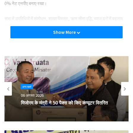
0% नेट एनपीए बनाए रखा।
सभा में उपविधियों में संशोधन, शाखा विस्तार, ऋण सीमा वृद्धि, ब्याज दरों में बदलाव
तथा विघ्नहार क्रेडिट सोसायटी के प्रस्तावित विलय समेत कई ठराव पारित हुए। साथ
Show More
ही 11% लाभांश देने की घोषणा भी की गई।
Tags
breaking
dnyandeep coop credit
franking services
अन्य खबरें
06 अगस्त 2026
मिजोरम के मंत्री ने 50 पैक्स को किए कंप्यूटर वितरित