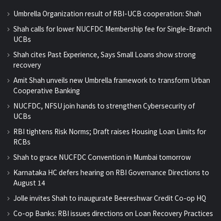
Umbrella Organization result of RBI-UCB cooperation: Shah
Shah calls for lower NUCFDC Membership fee for Single-Branch
UCBs
Shah cites Past Experience, Says Small Loans show strong
recovery
Amit Shah unveils new Umbrella framework to transform Urban
Cooperative Banking
NUCFDC, NFSU join hands to strengthen Cybersecurity of
UCBs
RBI tightens Risk Norms; Draft raises Housing Loan Limits for
RCBs
Shah to grace NUCFDC Convention in Mumbai tomorrow
Karnataka HC defers hearing on RBI Governance Directions to
August 14
Jolle invites Shah to inaugurate Beereshwar Credit Co-op HQ
Co-op Banks: RBI issues directions on Loan Recovery Practices