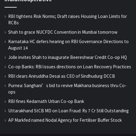
RBI tightens Risk Norms; Draft raises Housing Loan Limits for
RCBs
Shah to grace NUCFDC Convention in Mumbai tomorrow
Karnataka HC defers hearing on RBI Governance Directions to
August 14
Jolle invites Shah to inaugurate Beereshwar Credit Co-op HQ
Co-op Banks: RBI issues directions on Loan Recovery Practices
RBI clears Aniruddha Desai as CEO of Sindhudurg DCCB
Purnea: Sanghani’s bid to revive Makhana business thru Co-
ops
RBI fines Kedarnath Urban Co-op Bank
Uttarakhand StCB MD on Loan Fraud: Rs 7 Cr Still Outstanding
AP Markfed named Nodal Agency for Fertiliser Buffer Stock