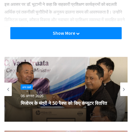
इस अवसर पर डॉ. भूटानी ने कहा कि सहकारी प्रशिक्षण कार्यक्रमों को बदलती
आर्थिक एवं तकनीकी चुनौतियों के अनुरूप ढालना समय की आवश्यकता है। उन्होंने
डिजिटल दक्षता, कौशल विकास और नवाचार को प्रशिक्षण व्यवस्था में समाहित करने
पर भी जोर दिया।
Show More
बैठक में प्रतिभागियों ने प्रशिक्षण केंद्रों की अधोसंरचना के उन्नयन, डिजिटल टूल्स
के उपयोग, और सहकारी क्षेत्र में युवा व महिलाओं की भागीदारी बढ़ाने जैसे महत्वपूर्ण
पहलुओं पर विचार-विमर्श किया।
Tags
Cooperative Training
Ministry of cooperation
Secretary
अन्य खबरें
06 अगस्त 2026
मिजोरम के मंत्री ने 50 पैक्स को किए कंप्यूटर वितरित