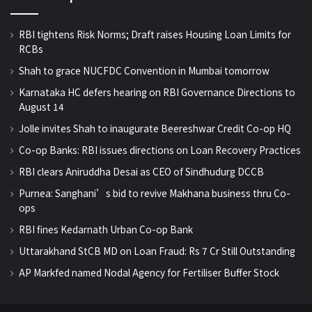
RBI tightens Risk Norms; Draft raises Housing Loan Limits for
RCBs
Shah to grace NUCFDC Convention in Mumbai tomorrow
Karnataka HC defers hearing on RBI Governance Directions to
August 14
Jolle invites Shah to inaugurate Beereshwar Credit Co-op HQ
Co-op Banks: RBI issues directions on Loan Recovery Practices
RBI clears Aniruddha Desai as CEO of Sindhudurg DCCB
Purnea: Sanghani’s bid to revive Makhana business thru Co-
ops
RBI fines Kedarnath Urban Co-op Bank
Uttarakhand StCB MD on Loan Fraud: Rs 7 Cr Still Outstanding
AP Markfed named Nodal Agency for Fertiliser Buffer Stock