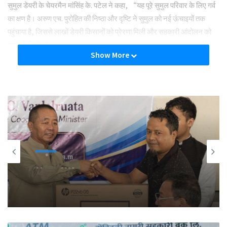
सुमुल डेयरी के चेयरमैन मांसिंह के. पटेल ने कहा, “यह पूरे सुमुल परिवार के लिए गर्व
का क्षण है। अरुण एच. पुरोहित की निष्ठा और दृष्टि ने सुमुल को नई ऊंचाइयों तक
पहुंचाया है, जिससे लाखों डेयरी किसानों को प्रेरणा मिली और सहकारी आंदोलन को
मजबूती मिली।”
Show More
Tags
CEO
cooperative
Sumul Dairy
अन्य खबरें
06 अगस्त 2026
मिजोरम के मंत्री ने 50 पैक्स को किए कंप्यूटर वितरित