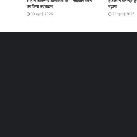
शाह ने जामनगर डीसीसीबी के ‘सहकार भवन’
इफको ने योगेन्द्र क
का किया उद्घाटन
बढ़ाया
30 जुलाई 2026
29 जुलाई 2026