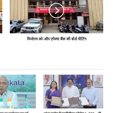
पीएम-किसान योजना के विस्तार का संघानी ने किया
स्वागत
अनघा सराफ आदित्य-अनघा मल्टीस्टेट की अध्यक्ष
मिजोरम को-ऑप एपेक्स बैंक की बोर्ड मीटिंग
निर्वाचित
बिहार कैबिनेट ने रैयाम और सकरी में सहकारी चीनी
मिलों को दी मंजूरी
ओडिशा के 29.5 लाख किसानों को मिला नैनो उर्वरकों
का लाभ: राज्य मंत्री
मोहोल और गुर्जर ने की प्रमुख सहकारी योजनाओं की
समीक्षा