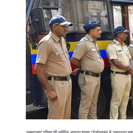
अहमदाबाद पुलिस की आर्थिक अपराध शाखा (ईओडब्ल्यू) ने अमरनाथ सहकार