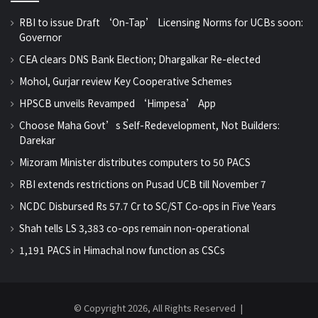
RBI to issue Draft ‘On-Tap’ Licensing Norms for UCBs soon:
Governor
CEA clears DNS Bank Election; Dhargalkar Re-elected
Mohol, Gurjar review Key Cooperative Schemes
HPSCB unveils Revamped ‘Himpesa’ App
Choose Maha Govt’s Self-Redevelopment, Not Builders:
Darekar
Mizoram Minister distributes computers to 50 PACS
RBI extends restrictions on Pusad UCB till November 7
NCDC Disbursed Rs 57.7 Cr to SC/ST Co-ops in Five Years
Shah tells LS 3,383 co-ops remain non-operational
1,191 PACS in Himachal now function as CSCs
© Copyright 2026, All Rights Reserved |