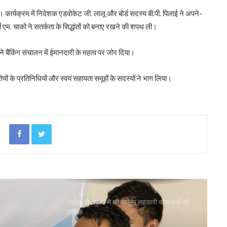
 कार्यक्रम में निदेशक एडवोकेट जी. लालू और बोर्ड सदस्य बी.पी. पिलाई ने अपने-
पीएम-किसान योजना के विस्तार का संघानी ने किया
 एम. चाको ने सतर्कता के सिद्धांतों को बनाए रखने की शपथ ली।
स्वागत
ोंने बैंकिंग संचालन में ईमानदारी के महत्व पर जोर दिया।
अनघा सराफ आदित्य-अनघा मल्टीस्टेट की अध्यक्ष
निर्वाचित
ों के प्रतिनिधियों और स्वयं सहायता समूहों के सदस्यों ने भाग लिया।
बिहार कैबिनेट ने रैयाम और सकरी में सहकारी चीनी
मिलों को दी मंजूरी
Facebook
Twitter
ओडिशा के 29.5 लाख किसानों को मिला नैनो उर्वरकों
का लाभ: राज्य मंत्री
मोहोल और गुर्जर ने की प्रमुख सहकारी योजनाओं की
समीक्षा