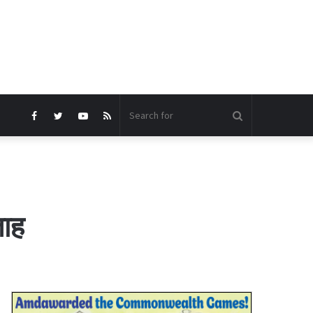
Search
Facebook
Twitter
YouTube
RSS
for
ताह