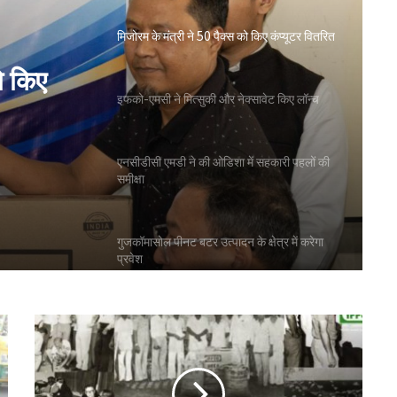
मिजोरम के मंत्री ने 50 पैक्स को किए कंप्यूटर वितरित
ो किए
इफको-एमसी ने मित्सुकी और नेक्सावेट किए लॉन्च
एनसीडीसी एमडी ने की ओडिशा में सहकारी पहलों की
समीक्षा
गुजकॉमासोल पीनट बटर उत्पादन के क्षेत्र में करेगा
प्रवेश
बिहार के मुख्यमंत्री ने की सहकारी बैंकिंग कार्यों की
समीक्षा