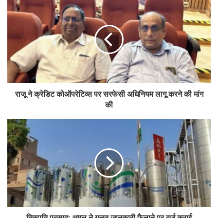
Tags
business
cooperative
mahesh nagari multi state
राजू ने क्रेडिट कोऑपरेटिव्स पर सरफेसी अधिनियम लागू करने की मांग
की
तिरुपति प्रसाद: अमूल ने गलत जानकारी फैलाने पर दर्ज कराई