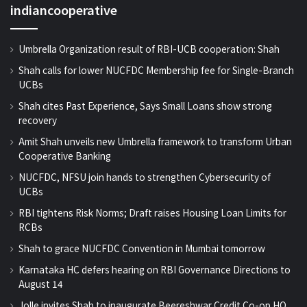
indiancooperative
Umbrella Organization result of RBI-UCB cooperation: Shah
Shah calls for lower NUCFDC Membership fee for Single-Branch
UCBs
Shah cites Past Experience, Says Small Loans show strong
recovery
Amit Shah unveils new Umbrella framework to transform Urban
Cooperative Banking
NUCFDC, NFSU join hands to strengthen Cybersecurity of
UCBs
RBI tightens Risk Norms; Draft raises Housing Loan Limits for
RCBs
Shah to grace NUCFDC Convention in Mumbai tomorrow
Karnataka HC defers hearing on RBI Governance Directions to
August 14
Jolle invites Shah to inaugurate Beereshwar Credit Co-op HQ