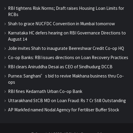
RBI tightens Risk Norms; Draft raises Housing Loan Limits for
RCBs
Shah to grace NUCFDC Convention in Mumbai tomorrow
Karnataka HC defers hearing on RBI Governance Directions to
August 14
Jolle invites Shah to inaugurate Beereshwar Credit Co-op HQ
Co-op Banks: RBI issues directions on Loan Recovery Practices
RBI clears Aniruddha Desai as CEO of Sindhudurg DCCB
Purnea: Sanghani’s bid to revive Makhana business thru Co-
ops
RBI fines Kedarnath Urban Co-op Bank
Uttarakhand StCB MD on Loan Fraud: Rs 7 Cr Still Outstanding
AP Markfed named Nodal Agency for Fertiliser Buffer Stock