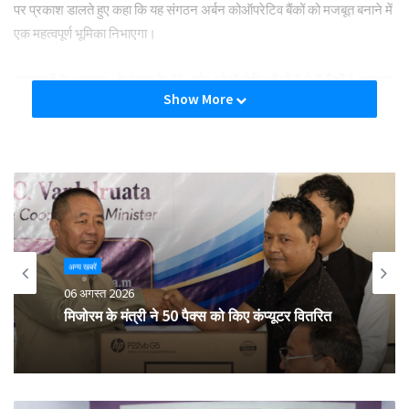
पर प्रकाश डालते हुए कहा कि यह संगठन अर्बन कोऑपरेटिव बैंकों को मजबूत बनाने में
एक महत्वपूर्ण भूमिका निभाएगा।
जानकारी के अनुसार, तेलंगाना के 48 अर्बन कोऑपरेटिव बैंकों में से 8 बैंकों ने अब तक
Show More
एनयूसीएफडीसी में कुल 69.10 लाख रुपये का योगदान किया है, जबकि सात अन्य
बैंकों ने लगभग 3.29 करोड़ रुपये के योगदान के प्रस्ताव दिए हैं।
Tags
cooperative
telangana
Umbrella Organization
अन्य खबरें
06 अगस्त 2026
मिजोरम के मंत्री ने 50 पैक्स को किए कंप्यूटर वितरित