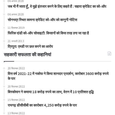
06 अगस्त 2020
जब भी मैं जाता हूँ, वे मुझे इंतजार करने के लिए कहते हैं : सहारा क्रेडिट का को-ऑप
06 अगस्त 2020
सोनभद्र स्थित कामना क्रेडिट को-ऑप को कानूनी नोटिस
11 दिसम्बर 2019
फिरिक दांडी को-ऑप सोसाइटी: किसानों को किस तरह ठगा जा रहा है
21 जनवरी 2013
त्रिपुरा: एमडी पर छल करने का आरोप
सहकारी सफलता की कहानियां
20 सितम्बर 2022
वित्त वर्ष 2021-22 में नकोफ ने किया शानदार प्रदर्शन; कारोबार 3600 करोड़ रुपये
के पार
20 सितम्बर 2022
बिस्कोमान ने कमाया 18 करोड़ रुपये का लाभ; वेतन में 10 प्रतिशत वृद्धि
15 सितम्बर 2022
रायगढ़ डीसीसीबी का कारोबार 4,250 करोड़ रुपये के पार
13 सितम्बर 2022