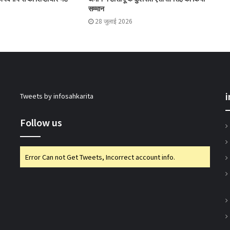
इफको ने योगेन्द्र कुमार का कार्यकाल एक वर्ष बढ़ाया
सम्मान
28 जुलाई 2026
इफको-एमसी ने मित्सुकी और नेक्सावेट किए लॉन्च
एनसीडीसी एमडी ने की ओडिशा में सहकारी पहलों की
समीक्षा
Tweets by infosahkarita
गुजकॉमासोल पीनट बटर उत्पादन के क्षेत्र में करेगा
Follow us
प्रवेश
Error Can not Get Tweets, Incorrect account info.
बिहार के मुख्यमंत्री ने की सहकारी बैंकिंग कार्यों की
समीक्षा
पीएम-किसान योजना के विस्तार का संघानी ने किया
स्वागत