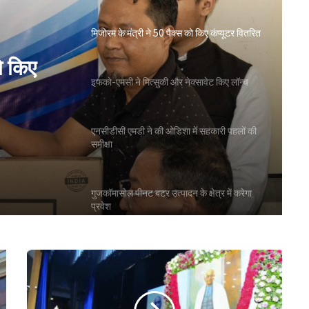
मिजोरम के मंत्री ने 50 पैक्स को किए कंप्यूटर वितरित
ो किए
इफको-एमसी ने मित्सुकी और नेक्सावेट किए लॉन्च
एनसीडीसी एमडी ने की ओडिशा में सहकारी पहलों की
समीक्षा
गुजकॉमासोल पीनट बटर उत्पादन के क्षेत्र में करेगा
प्रवेश
बिहार के मुख्यमंत्री ने की सहकारी बैंकिंग कार्यों की
समीक्षा