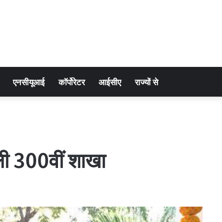
एनसीयूआई
कॉर्पोरेटर
आईसीए
राज्यों से
खोली 300वीं शाखा