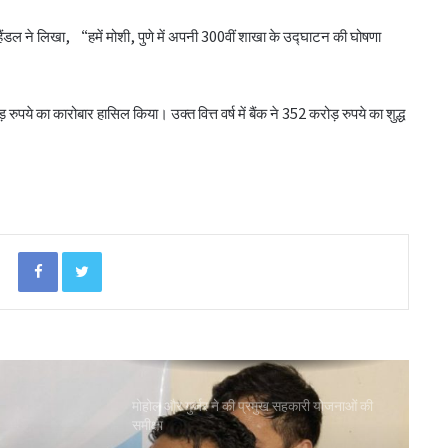
डल ने लिखा, “हमें मोशी, पुणे में अपनी 300वीं शाखा के उद्घाटन की घोषणा
पीएम-किसान योजना के विस्तार का संघानी ने किया
स्वागत
रुपये का कारोबार हासिल किया। उक्त वित्त वर्ष में बैंक ने 352 करोड़ रुपये का शुद्ध
अनघा सराफ आदित्य-अनघा मल्टीस्टेट की अध्यक्ष
निर्वाचित
बिहार कैबिनेट ने रैयाम और सकरी में सहकारी चीनी
मिलों को दी मंजूरी
Facebook
Twitter
ओडिशा के 29.5 लाख किसानों को मिला नैनो उर्वरकों
का लाभ: राज्य मंत्री
मोहोल और गुर्जर ने की प्रमुख सहकारी योजनाओं की
समीक्षा