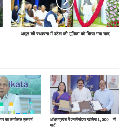
पीएम-किसान योजना के विस्तार का संघानी ने किया
स्वागत
अनघा सराफ आदित्य-अनघा मल्टीस्टेट की अध्यक्ष
अमूल की स्थापना में पटेल की भूमिका को किया गया याद
निर्वाचित
बिहार कैबिनेट ने रैयाम और सकरी में सहकारी चीनी
मिलों को दी मंजूरी
ओडिशा के 29.5 लाख किसानों को मिला नैनो उर्वरकों
का लाभ: राज्य मंत्री
मोहोल और गुर्जर ने की प्रमुख सहकारी योजनाओं की
समीक्षा
ुमार का कार्यकाल एक वर्ष
आंध्र प्रदेश में एनसीसीएफ खोलेगा 1,000 ‘मी
मार्ट’