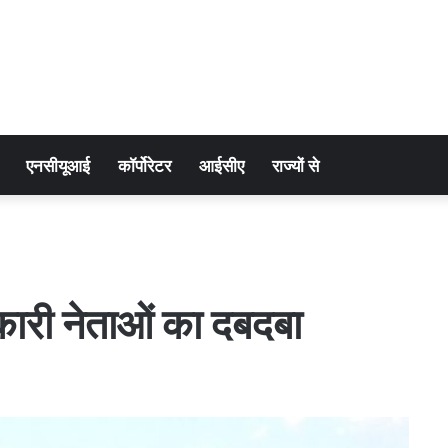
एनसीयूआई
कॉर्पोरेटर
आईसीए
राज्यों से
कारी नेताओं का दबदबा