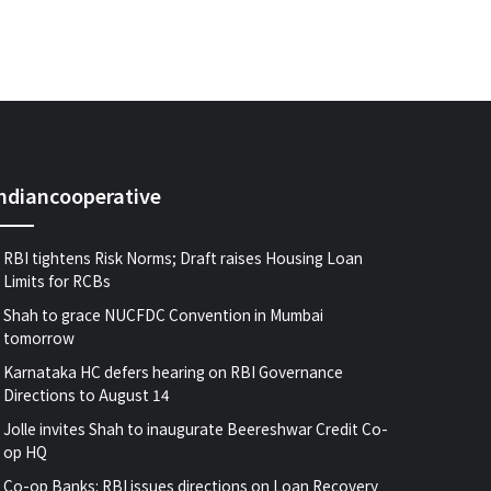
indiancooperative
RBI tightens Risk Norms; Draft raises Housing Loan
Limits for RCBs
Shah to grace NUCFDC Convention in Mumbai
tomorrow
Karnataka HC defers hearing on RBI Governance
Directions to August 14
Jolle invites Shah to inaugurate Beereshwar Credit Co-
op HQ
Co-op Banks: RBI issues directions on Loan Recovery