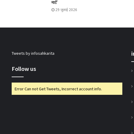
मार्ट’
29 जुलाई 2026
मिजोरम के मंत्री ने 50 पैक्स को किए कंप्यूटर वितरित
इफको-एमसी ने मित्सुकी और नेक्सावेट किए लॉन्च
Tweets by infosahkarita
एनसीडीसी एमडी ने की ओडिशा में सहकारी पहलों की
समीक्षा
Follow us
गुजकॉमासोल पीनट बटर उत्पादन के क्षेत्र में करेगा
Error Can not Get Tweets, Incorrect account info.
प्रवेश