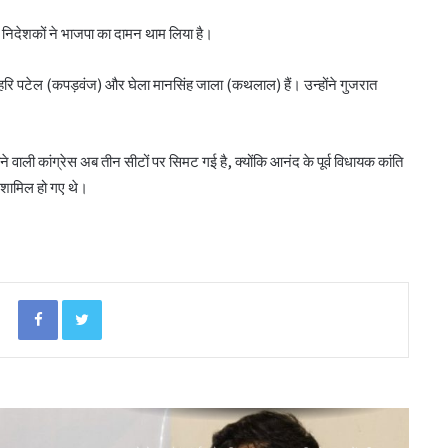
बिहार के मुख्यमंत्री ने की सहकारी बैंकिंग कार्यों की
समीक्षा
ेस निदेशकों ने भाजपा का दामन थाम लिया है।
 हरि पटेल (कपड़वंज) और घेला मानसिंह जाला (कथलाल) हैं। उन्होंने गुजरात
पीएम-किसान योजना के विस्तार का संघानी ने किया
स्वागत
तने वाली कांग्रेस अब तीन सीटों पर सिमट गई है, क्योंकि आनंद के पूर्व विधायक कांति
अनघा सराफ आदित्य-अनघा मल्टीस्टेट की अध्यक्ष
ें शामिल हो गए थे।
निर्वाचित
बिहार कैबिनेट ने रैयाम और सकरी में सहकारी चीनी
मिलों को दी मंजूरी
Facebook
Twitter
ओडिशा के 29.5 लाख किसानों को मिला नैनो उर्वरकों
का लाभ: राज्य मंत्री