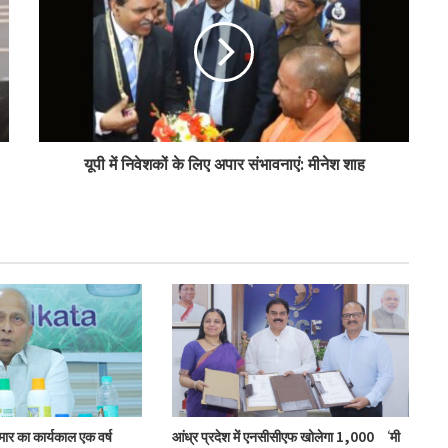
पीएम-किसान योजना के विस्तार का संघानी ने किया
स्वागत
अनघा सराफ आदित्य-अनघा मल्टीस्टेट की अध्यक्ष
यूपी में निवेशकों के लिए अपार संभावनाएं: मीनेश शाह
निर्वाचित
बिहार कैबिनेट ने रैयाम और सकरी में सहकारी चीनी
मिलों को दी मंजूरी
ओडिशा के 29.5 लाख किसानों को मिला नैनो उर्वरकों
का लाभ: राज्य मंत्री
मोहोल और गुर्जर ने की प्रमुख सहकारी योजनाओं की
ुमार का कार्यकाल एक वर्ष
आंध्र प्रदेश में एनसीसीएफ खोलेगा 1,000 ‘मी
समीक्षा