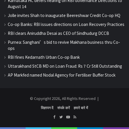
Karnataka HC defers hearing on RBI Governance Directions to
August 14
Jolle invites Shah to inaugurate Beereshwar Credit Co-op HQ
Co-op Banks: RBI issues directions on Loan Recovery Practices
RBI clears Aniruddha Desai as CEO of Sindhudurg DCCB
Purnea: Sanghani’s bid to revive Makhana business thru Co-
ops
RBI fines Kedarnath Urban Co-op Bank
Uttarakhand StCB MD on Loan Fraud: Rs 7 Cr Still Outstanding
AP Markfed named Nodal Agency for Fertiliser Buffer Stock
© Copyright 2026, All Rights Reserved |
विज्ञापन दें
संपर्क करें
हमारे बारे में
Facebook
Twitter
YouTube
RSS