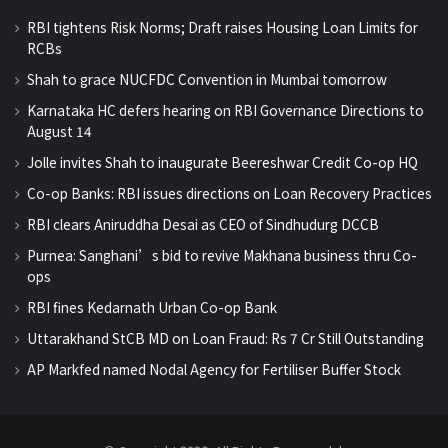
RBI tightens Risk Norms; Draft raises Housing Loan Limits for
RCBs
Shah to grace NUCFDC Convention in Mumbai tomorrow
Karnataka HC defers hearing on RBI Governance Directions to
August 14
Jolle invites Shah to inaugurate Beereshwar Credit Co-op HQ
Co-op Banks: RBI issues directions on Loan Recovery Practices
RBI clears Aniruddha Desai as CEO of Sindhudurg DCCB
Purnea: Sanghani’s bid to revive Makhana business thru Co-
ops
RBI fines Kedarnath Urban Co-op Bank
Uttarakhand StCB MD on Loan Fraud: Rs 7 Cr Still Outstanding
AP Markfed named Nodal Agency for Fertiliser Buffer Stock