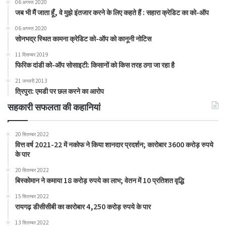
06 अगस्त 2020
जब भी मैं जाता हूँ, वे मुझे इंतजार करने के लिए कहते हैं : सहारा क्रेडिट का को-ऑप
06 अगस्त 2020
सोनभद्र स्थित कामना क्रेडिट को-ऑप को कानूनी नोटिस
11 दिसम्बर 2019
फिरिक दांडी को-ऑप सोसाइटी: किसानों को किस तरह ठगा जा रहा है
21 जनवरी 2013
त्रिपुरा: एमडी पर छल करने का आरोप
सहकारी सफलता की कहानियां
20 सितम्बर 2022
वित्त वर्ष 2021-22 में नकोफ ने किया शानदार प्रदर्शन; कारोबार 3600 करोड़ रुपये
के पार
20 सितम्बर 2022
बिस्कोमान ने कमाया 18 करोड़ रुपये का लाभ; वेतन में 10 प्रतिशत वृद्धि
15 सितम्बर 2022
रायगढ़ डीसीसीबी का कारोबार 4,250 करोड़ रुपये के पार
13 सितम्बर 2022